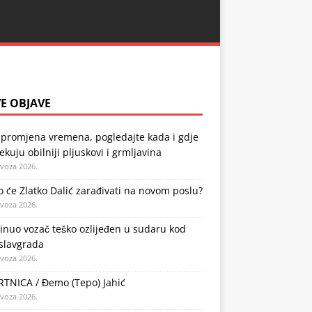
E OBJAVE
 promjena vremena, pogledajte kada i gdje
ekuju obilniji pljuskovi i grmljavina
ovoza 2026.
o će Zlatko Dalić zarađivati na novom poslu?
ovoza 2026.
nuo vozač teško ozlijeđen u sudaru kod
slavgrada
ovoza 2026.
TNICA / Đemo (Tepo) Jahić
ovoza 2026.