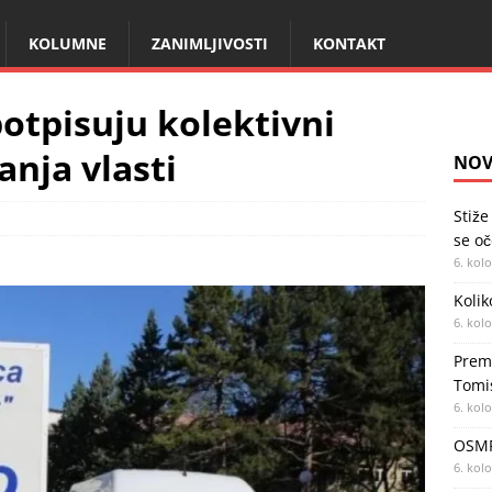
KOLUMNE
ZANIMLJIVOSTI
KONTAKT
potpisuju kolektivni
anja vlasti
NOV
Stiže
se oč
6. kol
Kolik
6. kol
Premi
Tomi
6. kol
OSMR
6. kol