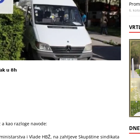
Prom
6. kol
VRT
𝗷𝗮𝗸 𝘂 𝟴𝗵
z a kao razloge navode:
DNE
ministarstva i Vlade HBŽ, na zahtjeve Skupštine sindikata