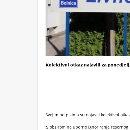
𝗞𝗼𝗹𝗲𝗸𝘁𝗶𝘃𝗻𝗶 𝗼𝘁𝗸𝗮𝘇 𝗻𝗮𝗷𝗮𝘃𝗶𝗹𝗶 𝘇𝗮 𝗽𝗼𝗻𝗲𝗱𝗷𝗲𝗹
Svojim potpisima su najavili kolektivni otka
‘S obzirom na uporno ignoriranje resornog 