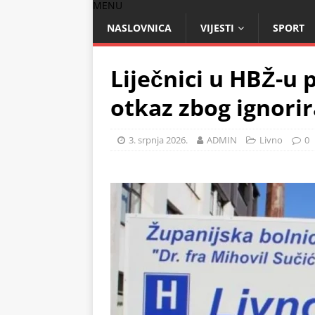
MENU
NASLOVNICA
VIJESTI
SPORT
Liječnici u HBŽ-u 
otkaz zbog ignorir
3. srpnja 2026.
ADMIN
Livno
0