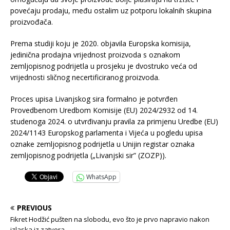
povećaju prodaju, među ostalim uz potporu lokalnih skupina
proizvođača.
Prema studiji koju je 2020. objavila Europska komisija,
jedinična prodajna vrijednost proizvoda s oznakom
zemljopisnog podrijetla u prosjeku je dvostruko veća od
vrijednosti sličnog necertificiranog proizvoda.
Proces upisa Livanjskog sira formalno je potvrđen
Provedbenom Uredbom Komisije (EU) 2024/2932 оd 14.
studenoga 2024. o utvrđivanju pravila za primjenu Uredbe (EU)
2024/1143 Europskog parlamenta i Vijeća u pogledu upisa
oznake zemljopisnog podrijetla u Unijin registar oznaka
zemljopisnog podrijetla („Livanjski sir” (ZOZP)).
WhatsApp
PREVIOUS
Fikret Hodžić pušten na slobodu, evo što je prvo napravio nakon
izlaska iz zatvora