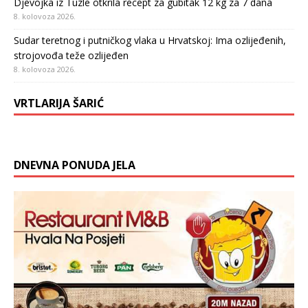
Djevojka iz Tuzle otkrila recept za gubitak 12 kg za 7 dana
8. kolovoza 2026.
Sudar teretnog i putničkog vlaka u Hrvatskoj: Ima ozlijeđenih,
strojovođa teže ozlijeđen
8. kolovoza 2026.
VRTLARIJA ŠARIĆ
DNEVNA PONUDA JELA