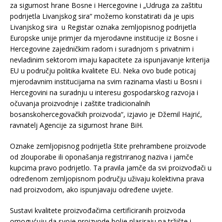
za sigurnost hrane Bosne i Hercegovine i „Udruga za zaštitu
podrijetla Livanjskog sira“ možemo konstatirati da je upis
Livanjskog sira u Registar oznaka zemljopisnog podrijetla
Europske unije primjer da mjerodavne institucije iz Bosne i
Hercegovine zajedničkim radom i suradnjom s privatnim i
nevladinim sektorom imaju kapacitete za ispunjavanje kriterija
EU u području politika kvalitete EU. Neka ovo bude poticaj
mjerodavnim institucijama na svim razinama vlasti u Bosni i
Hercegovini na suradnju u interesu gospodarskog razvoja i
očuvanja proizvodnje i zaštite tradicionalnih
bosanskohercegovačkih proizvoda“, izjavio je Džemil Hajrić,
ravnatelj Agencije za sigurnost hrane BiH.
Oznake zemljopisnog podrijetla štite prehrambene proizvode
od zlouporabe ili oponašanja registriranog naziva i jamče
kupcima pravo podrijetlo. Ta pravila jamče da svi proizvođači u
određenom zemljopisnom području uživaju kolektivna prava
nad proizvodom, ako ispunjavaju određene uvjete.
Sustavi kvalitete proizvođačima certificiranih proizvoda
omogućuju da svoje proizvode bolje plasiraju na tržište i