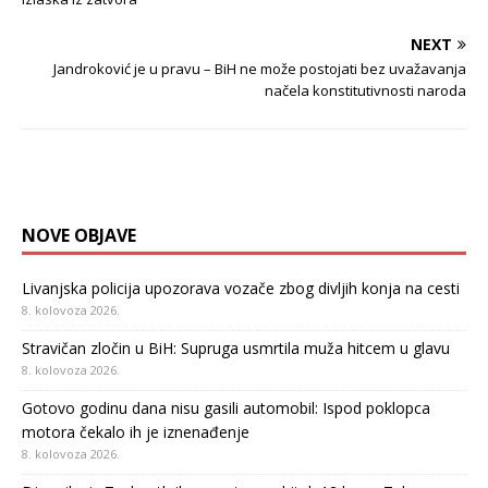
NEXT
Jandroković je u pravu – BiH ne može postojati bez uvažavanja
načela konstitutivnosti naroda
NOVE OBJAVE
Livanjska policija upozorava vozače zbog divljih konja na cesti
8. kolovoza 2026.
Stravičan zločin u BiH: Supruga usmrtila muža hitcem u glavu
8. kolovoza 2026.
Gotovo godinu dana nisu gasili automobil: Ispod poklopca
motora čekalo ih je iznenađenje
8. kolovoza 2026.