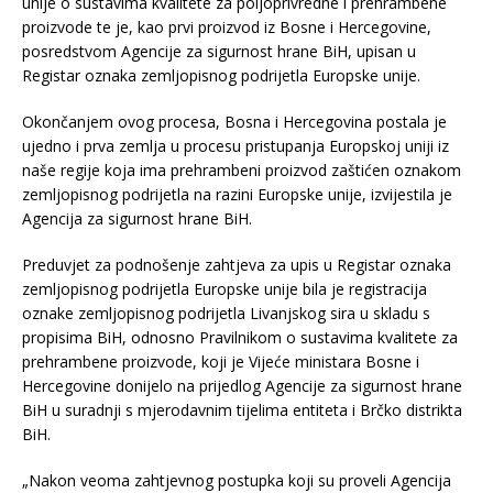
unije o sustavima kvalitete za poljoprivredne i prehrambene
proizvode te je, kao prvi proizvod iz Bosne i Hercegovine,
posredstvom Agencije za sigurnost hrane BiH, upisan u
Registar oznaka zemljopisnog podrijetla Europske unije.
Okončanjem ovog procesa, Bosna i Hercegovina postala je
ujedno i prva zemlja u procesu pristupanja Europskoj uniji iz
naše regije koja ima prehrambeni proizvod zaštićen oznakom
zemljopisnog podrijetla na razini Europske unije, izvijestila je
Agencija za sigurnost hrane BiH.
Preduvjet za podnošenje zahtjeva za upis u Registar oznaka
zemljopisnog podrijetla Europske unije bila je registracija
oznake zemljopisnog podrijetla Livanjskog sira u skladu s
propisima BiH, odnosno Pravilnikom o sustavima kvalitete za
prehrambene proizvode, koji je Vijeće ministara Bosne i
Hercegovine donijelo na prijedlog Agencije za sigurnost hrane
BiH u suradnji s mjerodavnim tijelima entiteta i Brčko distrikta
BiH.
„Nakon veoma zahtjevnog postupka koji su proveli Agencija