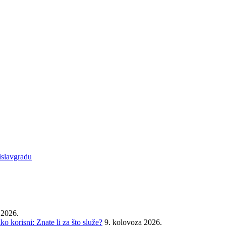
islavgradu
 2026.
o korisni: Znate li za što služe?
9. kolovoza 2026.