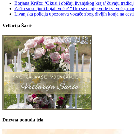
Borjana Krišto: ‘Okusi i običaji livanjskog kraja’ čuvaju tradic
Zašto su se ljudi bojali voća? “Tko se napije vode iza voća, mo
Livanjska policija upozorava vozače zbog divljih konja na cesti
Vrtlarija Šarić
Dnevna ponuda jela