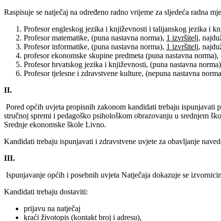
Raspisuje se natječaj na određeno radno vrijeme za sljedeća radna mje
Profesor engleskog jezika i književnosti i talijanskog jezika i k
Profesor matematike, (puna nastavna norma),
1 izvršitelj,
najduž
Profesor informatike, (puna nastavna norma),
1 izvršitelj,
najduž
profesor ekonomske skupine predmeta (puna nastavna norma), na
Profesor hrvatskog jezika i književnosti, (puna nastavna norma)
Profesor tjelesne i zdravstvene kulture, (nepuna nastavna norma),
II.
Pored općih uvjeta propisnih zakonom kandidati trebaju ispunjavati
stručnoj spremi i pedagoško psihološkom obrazovanju u srednjem škols
Srednje ekonomske škole Livno.
Kandidati trebaju ispunjavati i zdravstvene uvjete za obavljanje nave
III.
Ispunjavanje općih i posebnih uvjeta Natječaja dokazuje se izvornici
Kandidati trebaju dostaviti:
prijavu na natječaj
kraći životopis (kontakt broj i adresu),