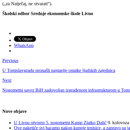
(„za Natječaj, ne otvarati“).
Školski odbor
Srednje ekonomske škole Livno
WhatsApp
Previous
U Tomislavgradu pronašli najstarije ostatke ljudskih zajednica
Next
Nogometni savez BiH zadovoljan izgrađenom infrastrukturom u Tom
Nove objave
U Livnu otvoren 5. nogometni Kamp Zlatko Dalić
9. kolovoza
Ove paketiće svi bacamo nakon kupnje tenisice, a zapravo su jak