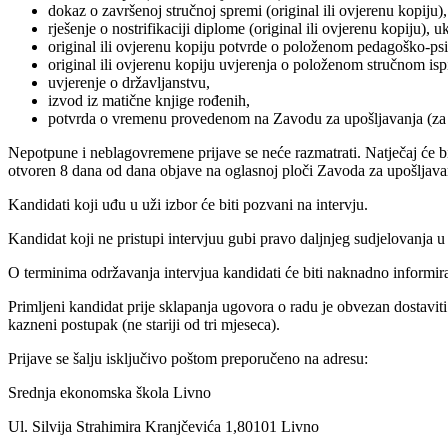
dokaz o završenoj stručnoj spremi (original ili ovjerenu kopiju),
rješenje o nostrifikaciji diplome (original ili ovjerenu kopiju),
original ili ovjerenu kopiju potvrde o položenom pedagoško-p
original ili ovjerenu kopiju uvjerenja o položenom stručnom isp
uvjerenje o državljanstvu,
izvod iz matične knjige rođenih,
potvrda o vremenu provedenom na Zavodu za upošljavanja (za
Nepotpune i neblagovremene prijave se neće razmatrati. Natječaj će b
otvoren 8 dana od dana objave na oglasnoj ploči Zavoda za upošljav
Kandidati koji uđu u uži izbor će biti pozvani na intervju.
Kandidat koji ne pristupi intervjuu gubi pravo daljnjeg sudjelovanja 
O terminima održavanja intervjua kandidati će biti naknadno informira
Primljeni kandidat prije sklapanja ugovora o radu je obvezan dostaviti
kazneni postupak (ne stariji od tri mjeseca).
Prijave se šalju isključivo poštom preporučeno na adresu:
Srednja ekonomska škola Livno
Ul. Silvija Strahimira Kranjčevića 1,80101 Livno