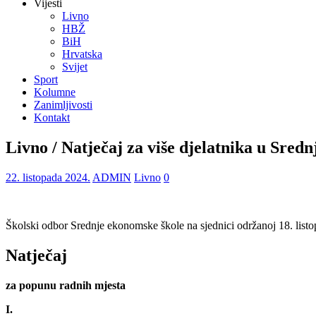
Vijesti
Livno
HBŽ
BiH
Hrvatska
Svijet
Sport
Kolumne
Zanimljivosti
Kontakt
Livno / Natječaj za više djelatnika u Sred
22. listopada 2024.
ADMIN
Livno
0
Školski odbor Srednje ekonomske škole na sjednici održanoj 18. listo
Natječaj
za popunu radnih mjesta
I.