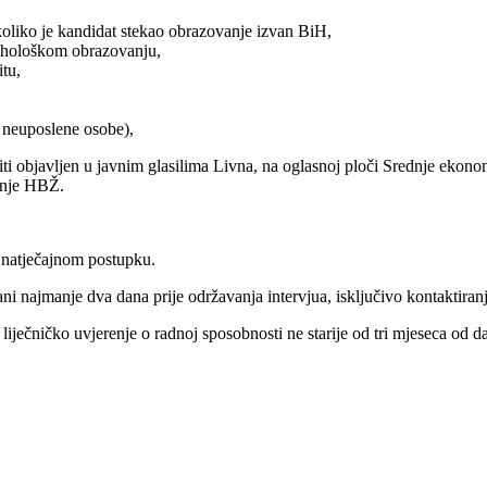
 ukoliko je kandidat stekao obrazovanje izvan BiH,
sihološkom obrazovanju,
itu,
 neuposlene osobe),
iti objavljen u javnim glasilima Livna, na oglasnoj ploči Srednje ekon
anje HBŽ.
u natječajnom postupku.
ni najmanje dva dana prije održavanja intervjua, isključivo kontaktiran
 liječničko uvjerenje o radnoj sposobnosti ne starije od tri mjeseca od 