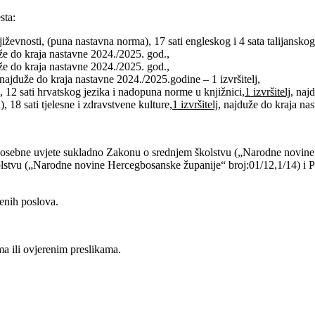
sta:
njiževnosti, (puna nastavna norma), 17 sati engleskog i 4 sata talijanskog
e do kraja nastavne 2024./2025. god.,
e do kraja nastavne 2024./2025. god.,
jduže do kraja nastavne 2024./2025.godine – 1 izvršitelj,
, 12 sati hrvatskog jezika i nadopuna norme u knjižnici,
1 izvršitelj,
najd
 18 sati tjelesne i zdravstvene kulture,
1 izvršitelj,
najduže do kraja nas
 posebne uvjete sukladno Zakonu o srednjem školstvu („Narodne novine 
tvu („Narodne novine Hercegbosanske županije“ broj:01/12,1/14) i Prav
denih poslova.
ma ili ovjerenim preslikama.