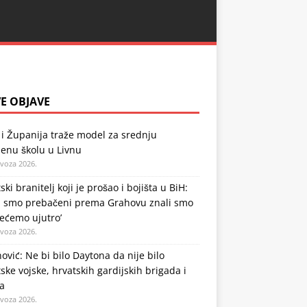
E OBJAVE
i Županija traže model za srednju
enu školu u Livnu
ovoza 2026.
ski branitelj koji je prošao i bojišta u BiH:
a smo prebačeni prema Grahovu znali smo
ećemo ujutro’
ovoza 2026.
ović: Ne bi bilo Daytona da nije bilo
ske vojske, hrvatskih gardijskih brigada i
a
ovoza 2026.