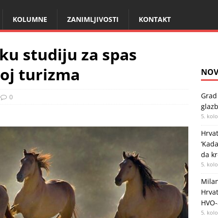
KOLUMNE
ZANIMLJIVOSTI
KONTAKT
ku studiju za spas
voj turizma
NOV
Grad 
0
glazb
5. kol
Hrvat
‘Kad
da kr
5. kol
Milan
Hrvat
HVO-
5. kol