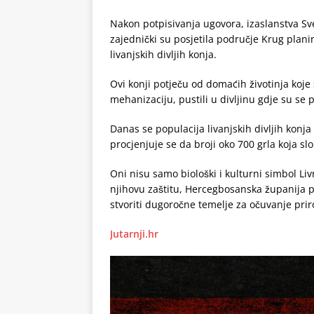
Nakon potpisivanja ugovora, izaslanstva Sv
zajednički su posjetila područje Krug plan
livanjskih divljih konja.
Ovi konji potječu od domaćih životinja koje 
mehanizaciju, pustili u divljinu gdje su se pr
Danas se populacija livanjskih divljih konj
procjenjuje se da broji oko 700 grla koja s
Oni nisu samo biološki i kulturni simbol Livn
njihovu zaštitu, Hercegbosanska županija pl
stvoriti dugoročne temelje za očuvanje prir
Jutarnji.hr