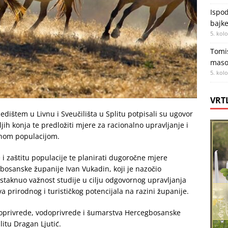
Ispod
bajke
5. kol
Tomis
maso
5. kol
VRT
dištem u Livnu i Sveučilišta u Splitu potpisali su ugovor
vljih konja te predložiti mjere za racionalno upravljanje i
nom populacijom.
e i zaštitu populacije te planirati dugoročne mjere
bosanske županije Ivan Vukadin, koji je nazočio
istaknuo važnost studije u cilju odgovornog upravljanja
a prirodnog i turističkog potencijala na razini županije.
ljoprivrede, vodoprivrede i šumarstva Hercegbosanske
litu Dragan Ljutić.