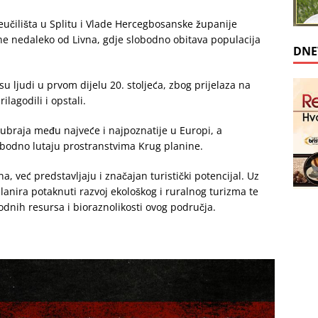
eučilišta u Splitu i Vlade Hercegbosanske županije
ine nedaleko od Livna, gdje slobodno obitava populacija
DNE
su ljudi u prvom dijelu 20. stoljeća, zbog prijelaza na
ilagodili i opstali.
a ubraja među najveće i najpoznatije u Europi, a
lobodno lutaju prostranstvima Krug planine.
a, već predstavljaju i značajan turistički potencijal. Uz
anira potaknuti razvoj ekološkog i ruralnog turizma te
odnih resursa i bioraznolikosti ovog područja.