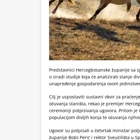
Predstavnici Hercegbosanske županije sa sje
o izradi studije koja će analizirati stanje di
unapređenje gospodarenja ovom jedinstve
Cilj je uspostaviti sustavni okvir za praćenj
očuvanja staništa, rekao je premijer Herceg
ceremoniji potpisivanja ugovora. Pritom je 
populacijom divljih konja te očuvanja njihov
Ugovor su potpisali u četvrtak ministar po
županije Božo Perić i rektor Sveučilišta u Sp