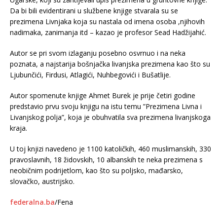
Da bi bili evidentirani u službene knjige stvarala su se
prezimena Livnjaka koja su nastala od imena osoba ,njihovih
nadimaka, zanimanja itd – kazao je profesor Sead Hadžijahić.
Autor se pri svom izlaganju posebno osvrnuo i na neka
poznata, a najstarija bošnjačka livanjska prezimena kao što su
Ljubunčići, Firdusi, Atlagići, Nuhbegovići i Bušatlije.
Autor spomenute knjige Ahmet Burek je prije četiri godine
predstavio prvu svoju knjigu na istu temu ”Prezimena Livna i
Livanjskog polja”, koja je obuhvatila sva prezimena livanjskoga
kraja.
U toj knjizi navedeno je 1100 katoličkih, 460 muslimanskih, 330
pravoslavnih, 18 židovskih, 10 albanskih te neka prezimena s
neobičnim podrijetlom, kao što su poljsko, mađarsko,
slovačko, austrijsko.
federalna.ba
/Fena