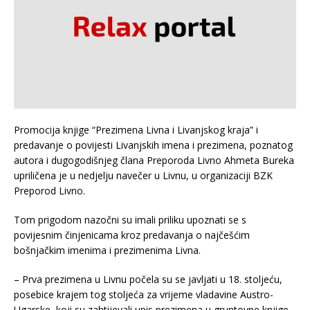
Promocija knjige “Prezimena Livna i Livanjskog kraja” i
predavanje o povijesti Livanjskih imena i prezimena, poznatog
autora i dugogodišnjeg člana Preporoda Livno Ahmeta Bureka
upriličena je u nedjelju navečer u Livnu, u organizaciji BZK
Preporod Livno.
Tom prigodom nazočni su imali priliku upoznati se s
povijesnim činjenicama kroz predavanja o najčešćim
bošnjačkim imenima i prezimenima Livna.
– Prva prezimena u Livnu počela su se javljati u 18. stoljeću,
posebice krajem tog stoljeća za vrijeme vladavine Austro-
Ugarske, koji su zahtijevali upis prezimena u gruntovne knjige.