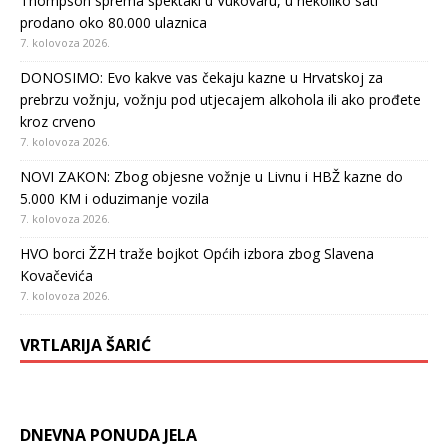
Thompson sprema spektakl u Vukovaru, u nekoliko sati
prodano oko 80.000 ulaznica
7. kolovoza 2026.
DONOSIMO: Evo kakve vas čekaju kazne u Hrvatskoj za
prebrzu vožnju, vožnju pod utjecajem alkohola ili ako prođete
kroz crveno
7. kolovoza 2026.
NOVI ZAKON: Zbog objesne vožnje u Livnu i HBŽ kazne do
5.000 KM i oduzimanje vozila
7. kolovoza 2026.
HVO borci ŽZH traže bojkot Općih izbora zbog Slavena
Kovačevića
7. kolovoza 2026.
VRTLARIJA ŠARIĆ
DNEVNA PONUDA JELA