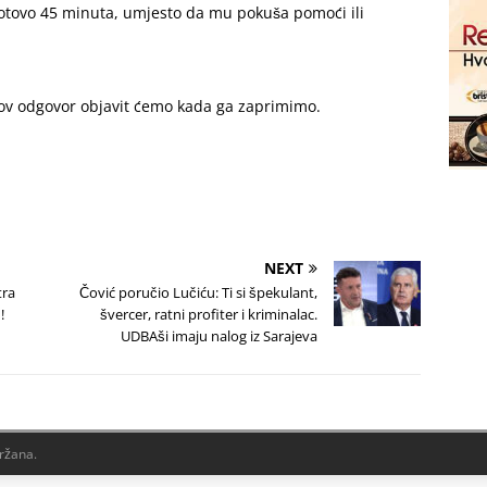
a gotovo 45 minuta, umjesto da mu pokuša pomoći ili
hov odgovor objavit ćemo kada ga zaprimimo.
NEXT
ra
Čović poručio Lučiću: Ti si špekulant,
!
švercer, ratni profiter i kriminalac.
UDBAši imaju nalog iz Sarajeva
držana.