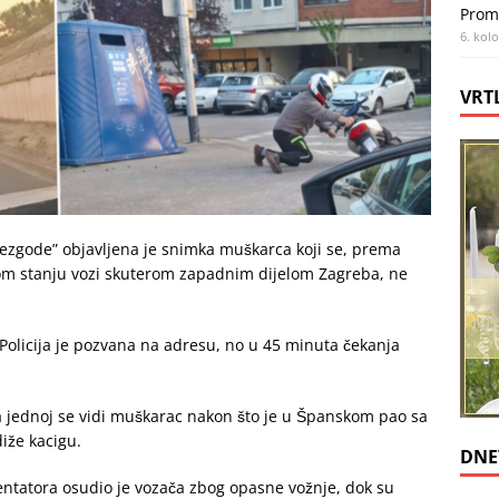
Prom
6. kol
VRT
zgode” objavljena je snimka muškarca koji se, prema
nom stanju vozi skuterom zapadnim dijelom Zagreba, ne
 Policija je pozvana na adresu, no u 45 minuta čekanja
 Na jednoj se vidi muškarac nakon što je u Španskom pao sa
diže kacigu.
DNE
mentatora osudio je vozača zbog opasne vožnje, dok su