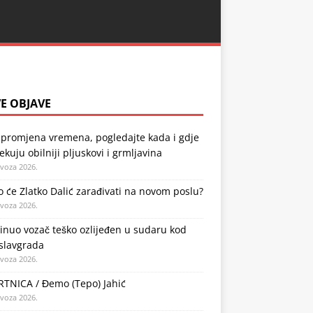
E OBJAVE
 promjena vremena, pogledajte kada i gdje
ekuju obilniji pljuskovi i grmljavina
ovoza 2026.
o će Zlatko Dalić zarađivati na novom poslu?
ovoza 2026.
nuo vozač teško ozlijeđen u sudaru kod
slavgrada
ovoza 2026.
TNICA / Đemo (Tepo) Jahić
ovoza 2026.