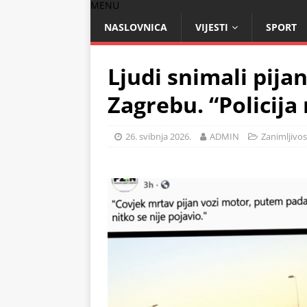
MENU
NASLOVNICA
VIJESTI
SPORT
Ljudi snimali pija
Zagrebu. “Policija
26. svibnja 2026.
ADMIN
Zanimljivos