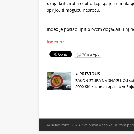
drugi kritizirali i osobu koja ga je snimal
spriječiti moguću nesreću.
Index je poslao upit o ovom događaju i nji
Index.hr
WhatsApp
PREVIOUS
ZAKON STUPA NA SNAGU: Od sut
5000 KM kazne za opasnu vožnju
© Relax Portal 2023. Sva prava vlasnika i autora pri