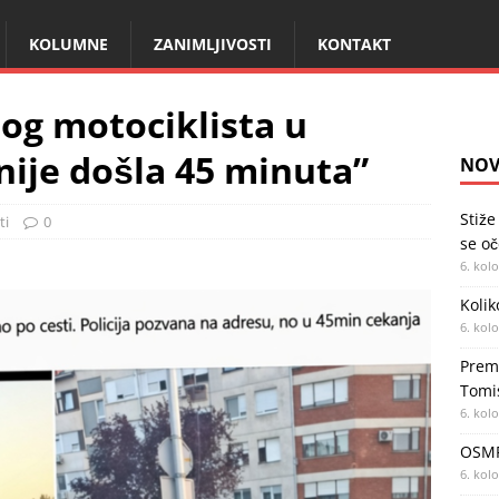
KOLUMNE
ZANIMLJIVOSTI
KONTAKT
nog motociklista u
 nije došla 45 minuta”
NOV
Stiže
ti
0
se oč
6. kol
Kolik
6. kol
Premi
Tomi
6. kol
OSMR
6. kol