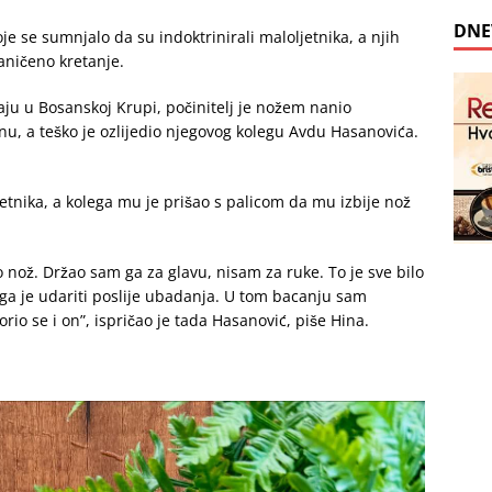
DNE
 se sumnjalo da su indoktrinirali maloljetnika, a njih
aničeno kretanje.
aju u Bosanskoj Krupi, počinitelj je nožem nanio
, a teško je ozlijedio njegovog kolegu Avdu Hasanovića.
ljetnika, a kolega mu je prišao s palicom da mu izbije nož
nož. Držao sam ga za glavu, nisam za ruke. To je sve bilo
o ga je udariti poslije ubadanja. U tom bacanju sam
rio se i on”, ispričao je tada Hasanović, piše Hina.