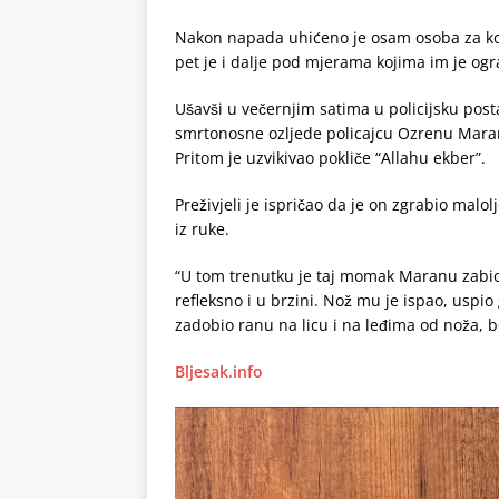
Nakon napada uhićeno je osam osoba za koje
pet je i dalje pod mjerama kojima im je ogr
Ušavši u večernjim satima u policijsku post
smrtonosne ozljede policajcu Ozrenu Maranu
Pritom je uzvikivao pokliče “Allahu ekber”.
Preživjeli je ispričao da je on zgrabio malo
iz ruke.
“U tom trenutku je taj momak Maranu zabio 
refleksno i u brzini. Nož mu je ispao, uspi
zadobio ranu na licu i na leđima od noža, bo
Bljesak.info