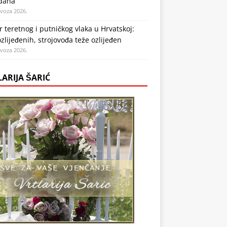
 dana
ovoza 2026.
 teretnog i putničkog vlaka u Hrvatskoj:
zlijeđenih, strojovođa teže ozlijeđen
ovoza 2026.
LARIJA ŠARIĆ