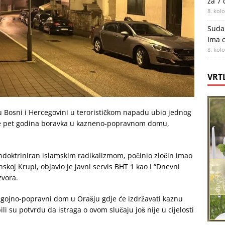
za 7
8. kol
Sudar
Ima o
8. kol
VRT
 u Bosni i Hercegovini u terorističkom napadu ubio jednog
 je pet godina boravka u kazneno-popravnom domu,
 indoktriniran islamskim radikalizmom, počinio zločin imao
skoj Krupi, objavio je javni servis BHT 1 kao i “Dnevni
zvora.
dgojno-popravni dom u Orašju gdje će izdržavati kaznu
li su potvrdu da istraga o ovom slučaju još nije u cijelosti