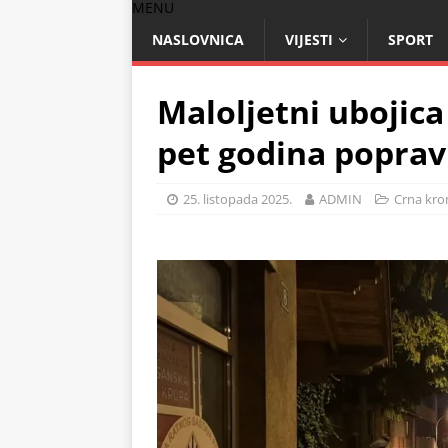
MENU
NASLOVNICA
VIJESTI
SPORT
Maloljetni ubojica
pet godina popra
25. listopada 2025.
ADMIN
Crna kro