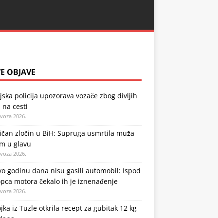
E OBJAVE
jska policija upozorava vozače zbog divljih
 na cesti
ovoza 2026.
ičan zločin u BiH: Supruga usmrtila muža
em u glavu
ovoza 2026.
o godinu dana nisu gasili automobil: Ispod
pca motora čekalo ih je iznenađenje
ovoza 2026.
jka iz Tuzle otkrila recept za gubitak 12 kg