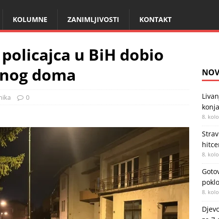
KOLUMNE
ZANIMLJIVOSTI
KONTAKT
 policajca u BiH dobio
vnog doma
NOV
Livan
nika
0
konja
8. kol
Strav
hitc
8. kol
Gotov
poklo
8. kol
Djevo