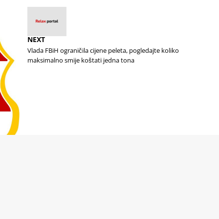
P
R
E
V
NEXT
I
Vlada FBiH ograničila cijene peleta, pogledajte koliko
O
U
maksimalno smije koštati jedna tona
S
N
e
g
a
t
i
v
n
o
r
e
v
i
z
o