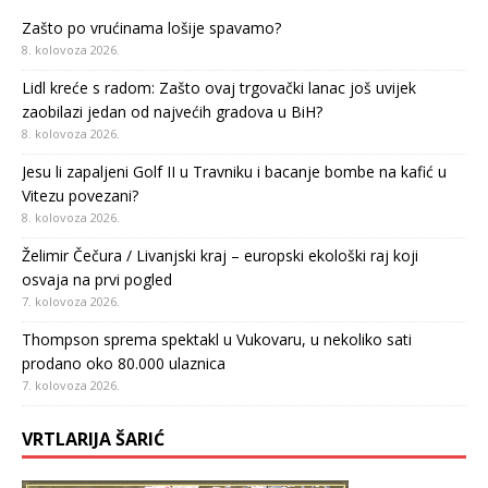
Zašto po vrućinama lošije spavamo?
8. kolovoza 2026.
Lidl kreće s radom: Zašto ovaj trgovački lanac još uvijek
zaobilazi jedan od najvećih gradova u BiH?
8. kolovoza 2026.
Jesu li zapaljeni Golf II u Travniku i bacanje bombe na kafić u
Vitezu povezani?
8. kolovoza 2026.
Želimir Čečura / Livanjski kraj – europski ekološki raj koji
osvaja na prvi pogled
7. kolovoza 2026.
Thompson sprema spektakl u Vukovaru, u nekoliko sati
prodano oko 80.000 ulaznica
7. kolovoza 2026.
VRTLARIJA ŠARIĆ