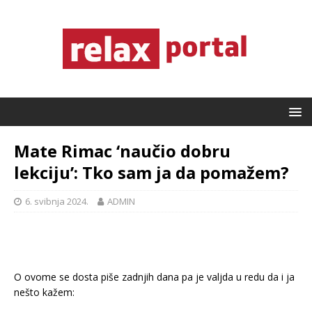
Mate Rimac ‘naučio dobru
lekciju’: Tko sam ja da pomažem?
6. svibnja 2024.
ADMIN
O ovome se dosta piše zadnjih dana pa je valjda u redu da i ja
nešto kažem: