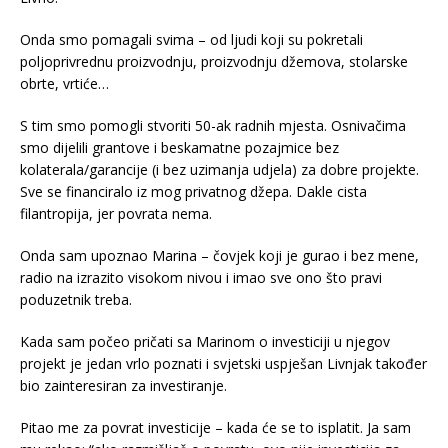
Onda smo pomagali svima – od ljudi koji su pokretali
poljoprivrednu proizvodnju, proizvodnju džemova, stolarske
obrte, vrtiće…
S tim smo pomogli stvoriti 50-ak radnih mjesta. Osnivačima
smo dijelili grantove i beskamatne pozajmice bez
kolaterala/garancije (i bez uzimanja udjela) za dobre projekte.
Sve se financiralo iz mog privatnog džepa. Dakle cista
filantropija, jer povrata nema.
Onda sam upoznao Marina – čovjek koji je gurao i bez mene,
radio na izrazito visokom nivou i imao sve ono što pravi
poduzetnik treba.
Kada sam počeo pričati sa Marinom o investiciji u njegov
projekt je jedan vrlo poznati i svjetski uspješan Livnjak također
bio zainteresiran za investiranje.
Pitao me za povrat investicije – kada će se to isplatit. Ja sam