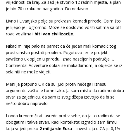
vrijednosti za kraj. Za sad je stvorilo 12 radnih mjesta, a plan
je bio 70 u roku od par godina. Do nedavno…
Livno i Livanjsko polje su prekrasni komadi prirode. Osim što
je lijepo je i ogromno. Može se doslovno voziti satima sa off-
road vozilima i
biti van civilizacije
.
Nikad mi nije palo na pamet da će jedan mali komadić tog
prostranstva postati problem. Pogotovo jer je projekt
savršeno uklopljen u prirodu, iznad naseljenih područja. U
Continental Adventure dolazi se makadamom, a objekte se iz
sela niti ne može vidjeti.
Meni je potpuno OK da su ljudi protiv nečega i iznesu
argumente zašto je tome tako. Ja sam mislio da radimo dobru
stvar za zajednicu, da sam iz svog džepa izdvojio da bi se
nešto dobro napravilo.
I onda krenem čitati uvrede protiv sebe, da ja to radim da se
obogatim i takve stvari. Radi konteksta: izgradio sam firmu
koja vrijedi preko
2 milijarde Eura
– investicija u CA je 0,1%