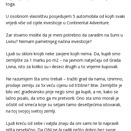
toga.
U osobnom vlasništvu posjedujem 5 automobila od kojih svaki
vrijedi više od cijele investicije u Continental Adventure.
Zar stvarno mislite da je meni potrebno da zaradim na šumi u
Livnu? Nemam pametnijeg načina investicije?
Ljudi su skloni krojiti neke zavjere kojih nema. Da, kupili smo
zemljište za 1 marku po m2 – na javnom natječaju od Grada
Livna, isto za koliko su i deseci drugih u to vrijeme kupovali.
Ne razumijem šta smo trebali – tražiti grad da nama, iznimno,
prodaje zemlju za 5x veću cijenu od tržišne? Btw. Zemljište je
bilo već građevinsko prije nego smo ga kupili, a ne, kako se
lažno pisalo, da smo ga mi pretvorili. Ono sta smo morali je
očistit od smeća koje su seljani tamo desetljećima istovarali,
na toj svojoj svetoj zemlji.
Ljudi kreću od sebe i valjda znaju da oni sami ne bi napravili
ništa nesebično. Da ONI ne bi radili nešto dobro bez svoje