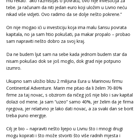
mu rekao: “ako razmišljaš o povratu, ovo nije investicija za
tebe. Ja računam da niti jedan euro koji uložim u Livno neću
nikad više vidjeti. Ovo radimo da se dolje nešto pokrene.”
On nije mogao ići u investiciju koja ima malu šansu povrata
kapitala, no ja sam htio pokušati, pa makar propalo – probao
sam napraviti nešto dobro za svoj kraj.
Da ne budem ljut sam na sebe kada jednom budem star da
nisam pokušao dok se još moglo, dok grad nije potpuno
izumro.
Ukupno sam uložio blizu 2 milijuna Eura u Marinovu firmu
Continental Adventure. Marin me pitao da li želim 70-80%
firme za taj novac, s obzirom da ničeg još nije bilo i sav kapital
dolazi od mene. Ja sam “uzeo” samo 40%, jer želim da je firma
njegova, jer relaitvno je lako dati novac, a za svaki dan se borit
treba puno energije.
Cilj je bio – napraviti nešto lijepo u Livnu što i mnogi drugi
mogu kopirati i što može stvoriti što više radnih mjesta i