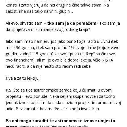
koristi. I zato vjeruju da niti drugi ne čine takve stvari. Na
žalost, ima nas tako naivnih, glupih…
Ali evo, shvatio sam –
tko sam ja da pomažem
? Tko sam ja
da spriječavam izumiranje svog rodnog kraja?
Iako sam imao namjeru još jako puno toga raditi u Livnu (tek
mi je 36 godina, i tek sam prodao 1% svoje firme [koju krvavo
gradim zadnjih 15 godina] za svoj “privatni džep” sa čim sve
ovo financiram), ali mi je ovo bila dobra lekcija. Više NIŠTA
neću raditi, a da nije nešto što radim radi sebe.
Hvala za tu lekciju!
P.S. Što se tiče astronomske zarade koju ću imati u ovom
projektu – evo ponude. Neka seljani skupe novce i za točno
jednak iznos koji sam do sada uložio u projekt im prodam svoj
udio. Bez kamate, bez marže – 1:1 moja investicija.
Pa oni mogu zaraditi te astronomske iznose umjesto
mene
, napisao je Mate Rimac na facebooku.