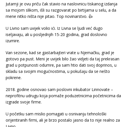
Jutarnji je ovu priču čak stavio na naslovnicu tiskanog izdanja
sa mojom slikom, išli su razgovarat po birtijama u selu, a da
mene nitko ništa nije pitao. Top novinarstvo. 👍
U Livno sam uvijek volio ići. Iz Livna se ljudi već dugo
iseljavaju, ali u posljednjih 15-20 godina, grad doslovno
izumire.
Van sezone, kad se gastarbajteri vrate u Njemačku, grad je
gotovo pa pust. Meni je uvijek bilo žao vidjeti da taj prekrasan
grad u potpunosti odumre, pa sam htio dati svoj doprinos, u
skladu sa svojim mogućnostima, u pokušaju da se nešto
pokrene.
2018. godine osnovao sam poslovni inkubator Linnovate –
neprofitnu udrugu koja pomaže poduzetnicima početnicima da
izgrade svoje firme.
U početku sam mislio pomagati u osnivanju tehnološki
orijentiranih firmi, ali je brzo postalo jasno da to nije realno za
Livno.