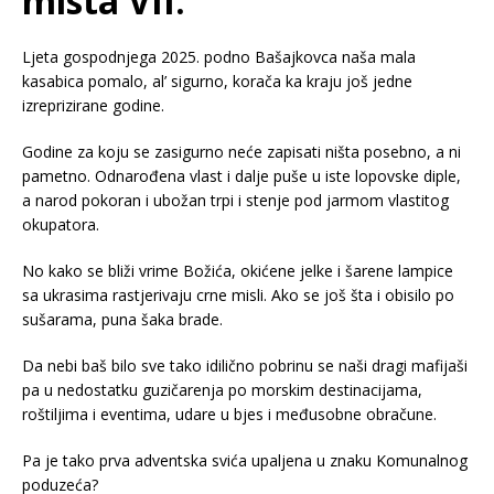
mista VII.
Ljeta gospodnjega 2025. podno Bašajkovca naša mala
kasabica pomalo, al’ sigurno, korača ka kraju još jedne
izreprizirane godine.
Godine za koju se zasigurno neće zapisati ništa posebno, a ni
pametno. Odnarođena vlast i dalje puše u iste lopovske diple,
a narod pokoran i ubožan trpi i stenje pod jarmom vlastitog
okupatora.
No kako se bliži vrime Božića, okićene jelke i šarene lampice
sa ukrasima rastjerivaju crne misli. Ako se još šta i obisilo po
sušarama, puna šaka brade.
Da nebi baš bilo sve tako idilično pobrinu se naši dragi mafijaši
pa u nedostatku guzičarenja po morskim destinacijama,
roštiljima i eventima, udare u bjes i međusobne obračune.
Pa je tako prva adventska svića upaljena u znaku Komunalnog
poduzeća?