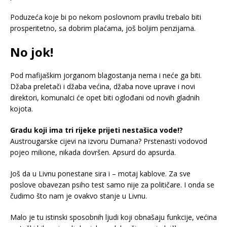
Poduzeća koje bi po nekom poslovnom pravilu trebalo biti
prosperitetno, sa dobrim plaćama, još boljim penzijama.
No jok!
Pod mafijaškim jorganom blagostanja nema i neće ga biti.
Džaba preletači i džaba većina, džaba nove uprave i novi
direktori, komunalci će opet biti oglođani od novih gladnih
kojota.
Gradu koji ima tri rijeke prijeti nestašica vode!?
Austrougarske cijevi na izvoru Dumana? Prstenasti vodovod
pojeo milione, nikada dovršen. Apsurd do apsurda.
Još da u Livnu ponestane sira i – motaj kablove. Za sve
poslove obavezan psiho test samo nije za političare. I onda se
čudimo što nam je ovakvo stanje u Livnu.
Malo je tu istinski sposobnih ljudi koji obnašaju funkcije, većina