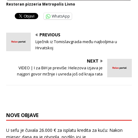
Restoran pizzeria Metropolis Livno
WhatsApp
PREVIOUS
Liječnik iz Tomislavgrada među najboljima u
Hrvatskoj
NEXT
VIDEO | I za BiH je previše: Helezova izjava je
najgori govor mržnje i uvreda još od kraja rata
NOVE OBJAVE
U sefu je čuvala 26.000 € za isplatu kredita za kuću: Nakon
mjesec dana ga je otvorila, pozlilo joj je