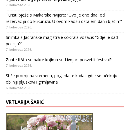
7. kolovoza 2026.
Turisti bježe s Makarske rivijere: “Ovo je dno dna, od
rezervacija do kukuruza. U ovom kaosu ostajem dan i bježim”
7. kolovoza 2026.
Snimka s Jadranske magistrale šokirala vozače: “Gdje je sad
policija?”
7. kolovoza 2026.
Znate li što su bakre kojima su Livnjaci posvetili festival?
7. kolovoza 2026.
Stiže promjena vremena, pogledajte kada i gdje se očekuju
obilniji pljuskovi i grmljavina
6. kolovoza 2026.
VRTLARIJA ŠARIĆ