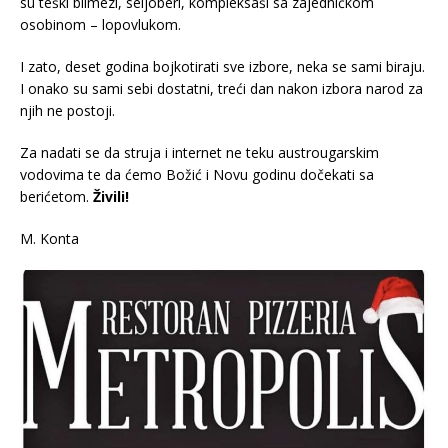
su teški bilmezi, seljoberi, kompleksaši sa zajedničkom
osobinom – lopovlukom.
I zato, deset godina bojkotirati sve izbore, neka se sami biraju.
I onako su sami sebi dostatni, treći dan nakon izbora narod za
njih ne postoji.
Za nadati se da struja i internet ne teku austrougarskim
vodovima te da ćemo Božić i Novu godinu dočekati sa
berićetom.
Živili!
M. Konta