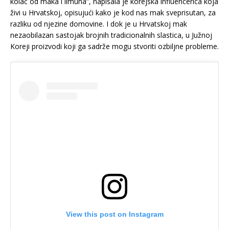
kolač od maka i limuna”, napisala je korejska influencerica koja
živi u Hrvatskoj, opisujući kako je kod nas mak sveprisutan, za
razliku od njezine domovine. I dok je u Hrvatskoj mak
nezaobilazan sastojak brojnih tradicionalnih slastica, u Južnoj
Koreji proizvodi koji ga sadrže mogu stvoriti ozbiljne probleme.
View this post on Instagram