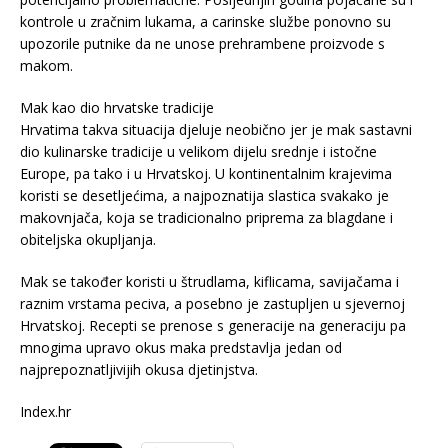
kontrole u zračnim lukama, a carinske službe ponovno su
upozorile putnike da ne unose prehrambene proizvode s
makom.
Mak kao dio hrvatske tradicije
Hrvatima takva situacija djeluje neobično jer je mak sastavni
dio kulinarske tradicije u velikom dijelu srednje i istočne
Europe, pa tako i u Hrvatskoj. U kontinentalnim krajevima
koristi se desetljećima, a najpoznatija slastica svakako je
makovnjača, koja se tradicionalno priprema za blagdane i
obiteljska okupljanja.
Mak se također koristi u štrudlama, kiflicama, savijačama i
raznim vrstama peciva, a posebno je zastupljen u sjevernoj
Hrvatskoj. Recepti se prenose s generacije na generaciju pa
mnogima upravo okus maka predstavlja jedan od
najprepoznatljivijih okusa djetinjstva.
Index.hr