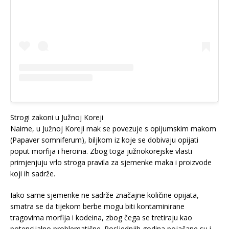
Strogi zakoni u Južnoj Koreji
Naime, u Južnoj Koreji mak se povezuje s opijumskim makom
(Papaver somniferum), biljkom iz koje se dobivaju opijati
poput morfija i heroina. Zbog toga južnokorejske vlasti
primjenjuju vrlo stroga pravila za sjemenke maka i proizvode
koji ih sadrže.
Iako same sjemenke ne sadrže značajne količine opijata,
smatra se da tijekom berbe mogu biti kontaminirane
tragovima morfija i kodeina, zbog čega se tretiraju kao
potencijalno problematične. Posljednjih godina pojačane su i