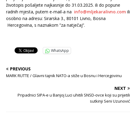
životopis pošaljete najkasnije do 31.03.2025. ili do popune
radnih mjesta, putem e-mail-a na
info@mljekaralivno.com
ili
osobno na adresu: Sirarska 3., 80101 Livno, Bosna
Hercegovina, s naznakom ”za natječaj”.
WhatsApp
PREVIOUS
MARK RUTTE / Glavni tajnik NATO-a stiže u Bosnu i Hercegovinu
NEXT
Pripadnici SIPA-e u Banjoj Luci uhitili SNSD-ovce koji su prijetili
sutkinji Seni Uzunović