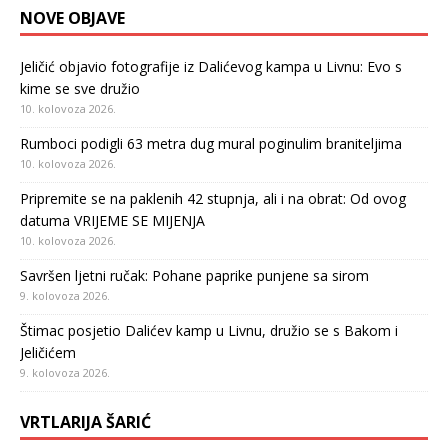
NOVE OBJAVE
Jeličić objavio fotografije iz Dalićevog kampa u Livnu: Evo s
kime se sve družio
10. kolovoza 2026.
Rumboci podigli 63 metra dug mural poginulim braniteljima
10. kolovoza 2026.
Pripremite se na paklenih 42 stupnja, ali i na obrat: Od ovog
datuma VRIJEME SE MIJENJA
10. kolovoza 2026.
Savršen ljetni ručak: Pohane paprike punjene sa sirom
9. kolovoza 2026.
Štimac posjetio Dalićev kamp u Livnu, družio se s Bakom i
Jeličićem
9. kolovoza 2026.
VRTLARIJA ŠARIĆ