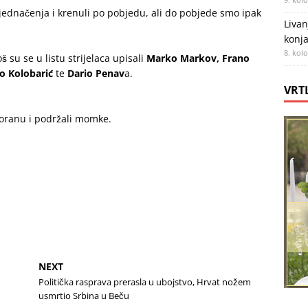
izjednačenja i krenuli po pobjedu, ali do pobjede smo ipak
Livan
konja
8. kol
još su se u listu strijelaca upisali
Marko Markov, Frano
o Kolobarić
te
Dario Penav
a.
VRT
voranu i podržali momke.
NEXT
Politička rasprava prerasla u ubojstvo, Hrvat nožem
usmrtio Srbina u Beču