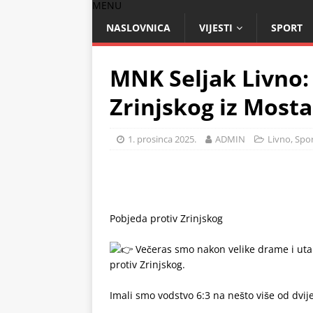
MENU
NASLOVNICA
VIJESTI
SPORT
MNK Seljak Livno:
Zrinjskog iz Most
1. prosinca 2025.
ADMIN
Livno
,
Spo
Pobjeda protiv Zrinjskog
.
Večeras smo nakon velike drame i uta
protiv Zrinjskog.
.
Imali smo vodstvo 6:3 na nešto više od dvije
.