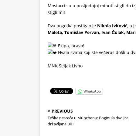
Mostarci su u posljednjoj minuti stigli do 
stigli mi!
.
Dva pogotka postigao je
Nikola Ivković
, a 
Maleta, Tomislav
Pervan, Ivan Čolak, Mari
.
Ekipa, bravo!
Hvala svima koji ste večeras došli u d
.
MNK Seljak Livno
.
WhatsApp
PREVIOUS
Teška nesreća u Münchenu: Poginula dvojica
državljana BiH