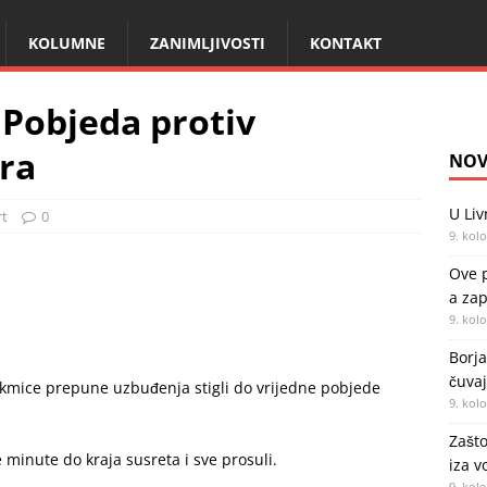
KOLUMNE
ZANIMLJIVOSTI
KONTAKT
 Pobjeda protiv
ara
NOV
U Liv
rt
0
9. kol
Ove p
a zap
9. kol
Borja
čuvaj
kmice prepune uzbuđenja stigli do vrijedne pobjede
9. kol
Zašto
 minute do kraja susreta i sve prosuli.
iza v
9. kol