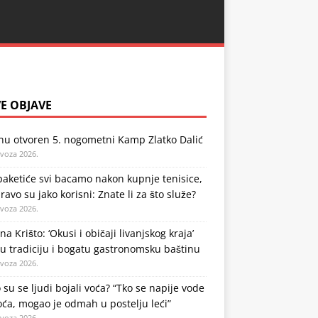
E OBJAVE
nu otvoren 5. nogometni Kamp Zlatko Dalić
ovoza 2026.
aketiće svi bacamo nakon kupnje tenisice,
ravo su jako korisni: Znate li za što služe?
ovoza 2026.
na Krišto: ‘Okusi i običaji livanjskog kraja’
u tradiciju i bogatu gastronomsku baštinu
ovoza 2026.
 su se ljudi bojali voća? “Tko se napije vode
oća, mogao je odmah u postelju leći”
ovoza 2026.