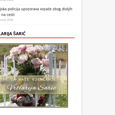
jska policija upozorava vozače zbog divljih
 na cesti
ovoza 2026.
LARIJA ŠARIĆ