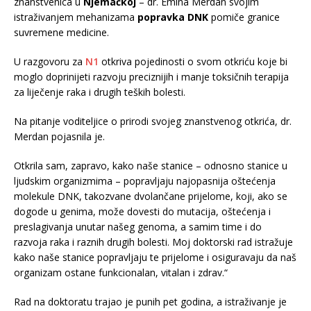
znanstvenica u
Njemačkoj
– dr. Emina Merdan svojim
istraživanjem mehanizama
popravka DNK
pomiče granice
suvremene medicine.
U razgovoru za
N1
otkriva pojedinosti o svom otkriću koje bi
moglo doprinijeti razvoju preciznijih i manje toksičnih terapija
za liječenje raka i drugih teških bolesti.
Na pitanje voditeljice o prirodi svojeg znanstvenog otkrića, dr.
Merdan pojasnila je.
Otkrila sam, zapravo, kako naše stanice – odnosno stanice u
ljudskim organizmima – popravljaju najopasnija oštećenja
molekule DNK, takozvane dvolančane prijelome, koji, ako se
dogode u genima, može dovesti do mutacija, oštećenja i
preslagivanja unutar našeg genoma, a samim time i do
razvoja raka i raznih drugih bolesti. Moj doktorski rad istražuje
kako naše stanice popravljaju te prijelome i osiguravaju da naš
organizam ostane funkcionalan, vitalan i zdrav.“
Rad na doktoratu trajao je punih pet godina, a istraživanje je