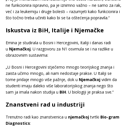
ne funkcionira ispravno, pa je iznimno važno – ne samo za rak,
već i za leukemiju i druge bolesti – razumjeti kako funkcionira i
što točno treba učiniti kako bi se ta oštećenja popravila.“
Iskustva iz BiH, Italije i Njemačke
Emina je studirala u Bosni i Hercegovini, Italiji i danas radi
u
Njemačkoj
. U razgovoru za N1 osvrnula se i na razlike u
obrazovnim sustavima:
„U Bosni i Hercegovini stječemo mnogo teorijskog znanja i
zaista učimo mnogo, ali nam nedostaje prakse. U Italiji se
tome pridaje mnogo više pažnje, dok u
Njemačkoj
vidim da
studenti imaju daleko više laboratorijskog znanja nego što
sam ja imala nakon studija u
BiH
. U biologiji je praksa sve.“
Znanstveni rad u industriji
Trenutno radi kao znanstvenica u
njemačkoj
tvrtki
Bio-gram
Diagnostics
: