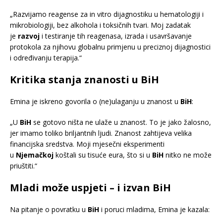
„Razvijamo reagense za in vitro dijagnostiku u hematologiji i
mikrobiologiji, bez alkohola i toksičnih tvari. Moj zadatak
je
razvoj
i testiranje tih reagenasa, izrada i usavršavanje
protokola za njihovu globalnu primjenu u preciznoj dijagnostici
i određivanju terapija.“
Kritika stanja znanosti u
BiH
Emina je iskreno govorila o (ne)ulaganju u znanost u
BiH
:
„U
BiH
se gotovo ništa ne ulaže u znanost. To je jako žalosno,
jer imamo toliko briljantnih ljudi. Znanost zahtijeva velika
financijska sredstva. Moji mjesečni eksperimenti
u
Njemačkoj
koštali su tisuće eura, što si u
BiH
nitko ne može
priuštiti.“
Mladi
može uspjeti – i izvan
BiH
Na pitanje o povratku u
BiH
i poruci mladima, Emina je kazala: