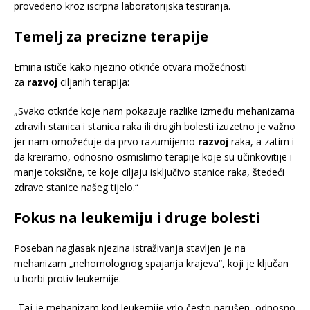
provedeno kroz iscrpna laboratorijska testiranja.
Temelj za precizne terapije
Emina ističe kako njezino otkriće otvara možećnosti
za
razvoj
ciljanih terapija:
„Svako otkriće koje nam pokazuje razlike između mehanizama
zdravih stanica i stanica raka ili drugih bolesti izuzetno je važno
jer nam omožećuje da prvo razumijemo
razvoj
raka, a zatim i
da kreiramo, odnosno osmislimo terapije koje su učinkovitije i
manje toksične, te koje ciljaju isključivo stanice raka, štedeći
zdrave stanice našeg tijelo.“
Fokus na leukemiju i druge bolesti
Poseban naglasak njezina istraživanja stavljen je na
mehanizam „nehomolognog spajanja krajeva“, koji je ključan
u borbi protiv leukemije.
„Taj je mehanizam kod leukemije vrlo često narušen, odnosno