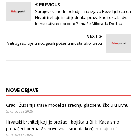
PREVIOUS
Sarajevski mediji poludjeli na izjavu Bože Ljubića da
Hrvati trebaju imati jednaka prava kao i ostala dva
konstitutivna naroda: Pomaže Miloradu Dodiku
NEXT
Vatrogasci cijelu noć gasili požar u mostarskoj tvrtki
NOVE OBJAVE
Grad i Županija traže model za srednju glazbenu školu u Livnu
5. kolovoza 2026.
Hrvatski branitelj koji je prošao i bojišta u BiH: ‘Kada smo
prebačeni prema Grahovu znali smo da krećemo ujutro’
5. kolovoza 2026.