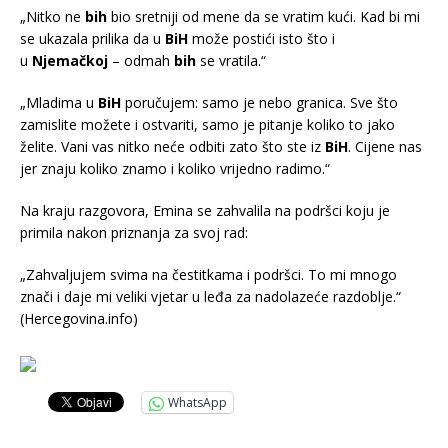
„Nitko ne
bih
bio sretniji od mene da se vratim kući. Kad bi mi
se ukazala prilika da u
BiH
može postići isto što i
u
Njemačkoj
– odmah
bih
se vratila.“
„Mladima u
BiH
poručujem: samo je nebo granica. Sve što
zamislite možete i ostvariti, samo je pitanje koliko to jako
želite. Vani vas nitko neće odbiti zato što ste iz
BiH
. Cijene nas
jer znaju koliko znamo i koliko vrijedno radimo.“
Na kraju razgovora, Emina se zahvalila na podršci koju je
primila nakon priznanja za svoj rad:
„Zahvaljujem svima na čestitkama i podršci. To mi mnogo
znači i daje mi veliki vjetar u leđa za nadolazeće razdoblje.“
(Hercegovina.info)
WhatsApp