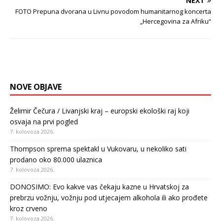
NEXT
FOTO Prepuna dvorana u Livnu povodom humanitarnog koncerta
„Hercegovina za Afriku“
NOVE OBJAVE
Želimir Čečura / Livanjski kraj – europski ekološki raj koji
osvaja na prvi pogled
7. kolovoza 2026.
Thompson sprema spektakl u Vukovaru, u nekoliko sati
prodano oko 80.000 ulaznica
7. kolovoza 2026.
DONOSIMO: Evo kakve vas čekaju kazne u Hrvatskoj za
prebrzu vožnju, vožnju pod utjecajem alkohola ili ako prođete
kroz crveno
7. kolovoza 2026.