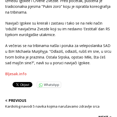
između Igokee i Crvene Zvezde. Pred početak, puštena je
tradicionalna pjesma ”Pukni zoro” koju je ispratila koreografija
na tribinama.
Navijači Igokee su kreirali i zastavu i tako se na neki način
‘odužili’ navijačima Zvezde koji su im nedavno ‘čestitali’ dan RS
tijekom euroligaške utakmice.
A večeras se na tribinama našla i poruka za veleposlanika SAD
u BiH Michaela Murphyja. ”Odlaziš, odlaziš, rušiš im sne, u srcu
tvom bolna je praznina. Ostala Srpska, opstao Mile, šta ćeš
sad majčin sine?”, navli su u poruci navijači Igokee.
Bljesak.info
WhatsApp
PREVIOUS
Kardiolog navodi 5 navika kojima narušavamo zdravlje srca