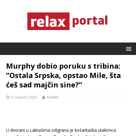
Murphy dobio poruku s tribina:
”Ostala Srpska, opstao Mile, šta
ćeš sad majčin sine?”
3. veljače 2025.
ADMIN
U dvorani u Laktašima odigrana je košarkaška utakmica