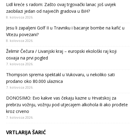
Lidl kreće s radom: Zašto ovaj trgovački lanac još uvijek
zaobilazi jedan od najvećih gradova u BiH?
8. kolovoza 2026.
Jesu li zapaljeni Golf II u Travniku i bacanje bombe na kafić u
Vitezu povezani?
8. kolovoza 2026.
Želimir Čečura / Livanjski kraj – europski ekološki raj koji
osvaja na prvi pogled
7. kolovoza 2026.
Thompson sprema spektakl u Vukovaru, u nekoliko sati
prodano oko 80.000 ulaznica
7. kolovoza 2026.
DONOSIMO: Evo kakve vas čekaju kazne u Hrvatskoj za
prebrzu vožnju, vožnju pod utjecajem alkohola ili ako prođete
kroz crveno
7. kolovoza 2026.
VRTLARIJA ŠARIĆ