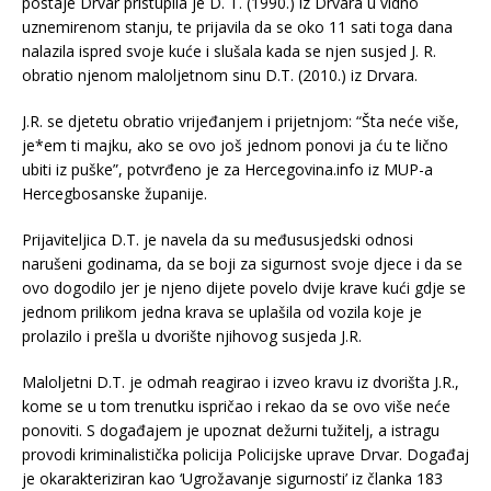
postaje Drvar pristupila je D. T. (1990.) iz Drvara u vidno
uznemirenom stanju, te prijavila da se oko 11 sati toga dana
nalazila ispred svoje kuće i slušala kada se njen susjed J. R.
obratio njenom maloljetnom sinu D.T. (2010.) iz Drvara.
J.R. se djetetu obratio vrijeđanjem i prijetnjom: “Šta neće više,
je*em ti majku, ako se ovo još jednom ponovi ja ću te lično
ubiti iz puške”, potvrđeno je za Hercegovina.info iz MUP-a
Hercegbosanske županije.
Prijaviteljica D.T. je navela da su međususjedski odnosi
narušeni godinama, da se boji za sigurnost svoje djece i da se
ovo dogodilo jer je njeno dijete povelo dvije krave kući gdje se
jednom prilikom jedna krava se uplašila od vozila koje je
prolazilo i prešla u dvorište njihovog susjeda J.R.
Maloljetni D.T. je odmah reagirao i izveo kravu iz dvorišta J.R.,
kome se u tom trenutku ispričao i rekao da se ovo više neće
ponoviti. S događajem je upoznat dežurni tužitelj, a istragu
provodi kriminalistička policija Policijske uprave Drvar. Događaj
je okarakteriziran kao ‘Ugrožavanje sigurnosti’ iz članka 183