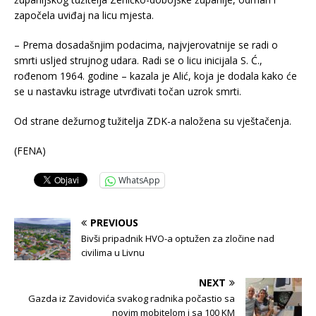
započela uviđaj na licu mjesta.
– Prema dosadašnjim podacima, najvjerovatnije se radi o
smrti usljed strujnog udara. Radi se o licu inicijala S. Ć.,
rođenom 1964. godine – kazala je Alić, koja je dodala kako će
se u nastavku istrage utvrđivati točan uzrok smrti.
Od strane dežurnog tužitelja ZDK-a naložena su vještačenja.
(FENA)
WhatsApp
PREVIOUS
Bivši pripadnik HVO-a optužen za zločine nad
civilima u Livnu
NEXT
Gazda iz Zavidovića svakog radnika počastio sa
novim mobitelom i sa 100 KM