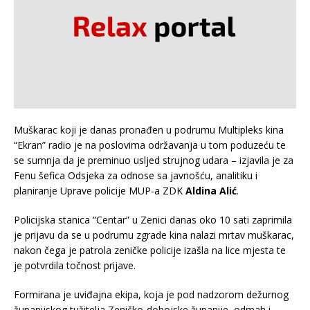
Muškarac koji je danas pronađen u podrumu Multipleks kina
“Ekran” radio je na poslovima održavanja u tom poduzeću te
se sumnja da je preminuo usljed strujnog udara – izjavila je za
Fenu šefica Odsjeka za odnose sa javnošću, analitiku i
planiranje Uprave policije MUP-a ZDK
Aldina Alić
.
Policijska stanica “Centar” u Zenici danas oko 10 sati zaprimila
je prijavu da se u podrumu zgrade kina nalazi mrtav muškarac,
nakon čega je patrola zeničke policije izašla na lice mjesta te
je potvrdila točnost prijave.
Formirana je uviđajna ekipa, koja je pod nadzorom dežurnog
županijskog tužitelja Zeničko-dobojske županije, odmah i