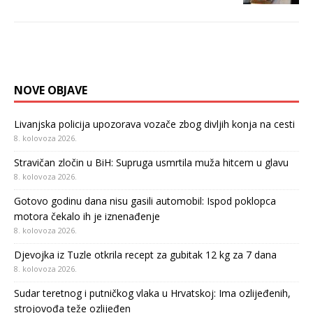
NOVE OBJAVE
Livanjska policija upozorava vozače zbog divljih konja na cesti
8. kolovoza 2026.
Stravičan zločin u BiH: Supruga usmrtila muža hitcem u glavu
8. kolovoza 2026.
Gotovo godinu dana nisu gasili automobil: Ispod poklopca
motora čekalo ih je iznenađenje
8. kolovoza 2026.
Djevojka iz Tuzle otkrila recept za gubitak 12 kg za 7 dana
8. kolovoza 2026.
Sudar teretnog i putničkog vlaka u Hrvatskoj: Ima ozlijeđenih,
strojovođa teže ozlijeđen