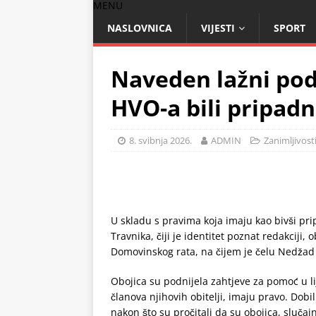
MENU
NASLOVNICA
VIJESTI
SPORT
Naveden lažni pod
HVO-a bili pripadn
8. svibnja 2026.
ADMIN
Zanimljivost
U skladu s pravima koja imaju kao bivši pri
Travnika, čiji je identitet poznat redakciji,
Domovinskog rata, na čijem je čelu Nedžad 
Obojica su podnijela zahtjeve za pomoć u l
članova njihovih obitelji, imaju pravo. Dobil
nakon što su pročitali da su obojica, slučaj