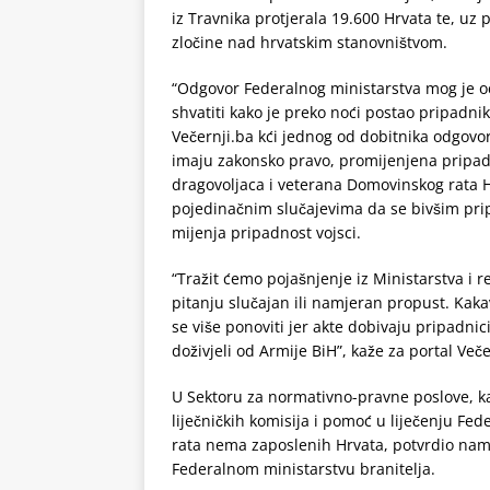
iz Travnika protjerala 19.600 Hrvata te, uz
zločine nad hrvatskim stanovništvom.
“Odgovor Federalnog ministarstva mog je oc
shvatiti kako je preko noći postao pripadnik 
Večernji.ba kći jednog od dobitnika odgovo
imaju zakonsko pravo, promijenjena pripadn
dragovoljaca i veterana Domovinskog rata 
pojedinačnim slučajevima da se bivšim pri
mijenja pripadnost vojsci.
“Tražit ćemo pojašnjenje iz Ministarstva i re
pitanju slučajan ili namjeran propust. Kakav
se više ponoviti jer akte dobivaju pripadnic
doživjeli od Armije BiH”, kaže za portal Več
U Sektoru za normativno-pravne poslove, ka
liječničkih komisija i pomoć u liječenju Fe
rata nema zaposlenih Hrvata, potvrdio nam
Federalnom ministarstvu branitelja.