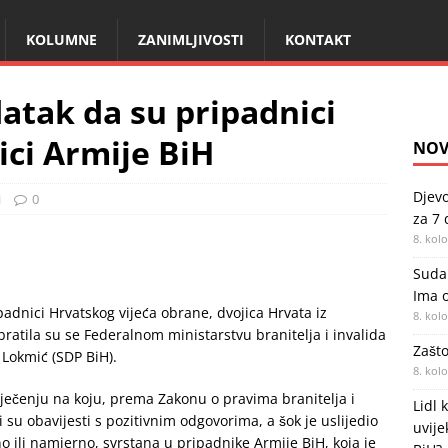
KOLUMNE
ZANIMLJIVOSTI
KONTAKT
atak da su pripadnici
ici Armije BiH
NOV
Djevo
i
0
za 7
8. kol
Sudar
Ima o
padnici Hrvatskog vijeća obrane, dvojica Hrvata iz
8. kol
 obratila su se Federalnom ministarstvu branitelja i invalida
Zašt
Lokmić (SDP BiH).
8. kol
iječenju na koju, prema Zakonu o pravima branitelja i
Lidl 
i su obavijesti s pozitivnim odgovorima, a šok je uslijedio
uvije
no ili namjerno, svrstana u pripadnike Armije BiH, koja je