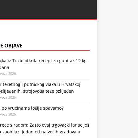
E OBJAVE
jka iz Tuzle otkrila recept za gubitak 12 kg
 dana
ovoza 2026.
 teretnog i putničkog vlaka u Hrvatskoj:
zlijeđenih, strojovođa teže ozlijeđen
ovoza 2026.
o po vrućinama lošije spavamo?
ovoza 2026.
kreće s radom: Zašto ovaj trgovački lanac još
k zaobilazi jedan od najvećih gradova u