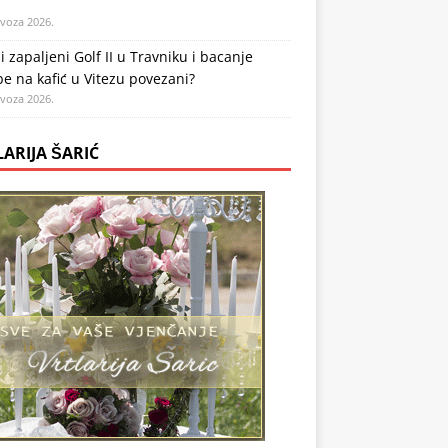
ovoza 2026.
li zapaljeni Golf II u Travniku i bacanje
 na kafić u Vitezu povezani?
ovoza 2026.
LARIJA ŠARIĆ