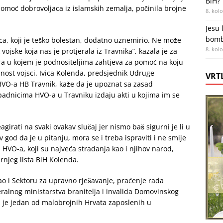
BiH?
 pomoć dobrovoljaca iz islamskih zemalja, počinila brojne
8. kol
Jesu 
bombe
a, koji je teško bolestan, dodatno uznemirio. Ne može
8. kol
vojske koja nas je protjerala iz Travnika”, kazala je za
ra u kojem je podnositeljima zahtjeva za pomoć na koju
ost vojsci. Ivica Kolenda, predsjednik Udruge
VRT
HVO-a HB Travnik, kaže da je upoznat sa zasad
padnicima HVO-a u Travniku izdaju akti u kojima im se
agirati na svaki ovakav slučaj jer nismo baš sigurni je li u
 god da je u pitanju, mora se i treba ispraviti i ne smije
i HVO-a, koji su najveća stradanja kao i njihov narod,
ernjeg lista BiH Kolenda.
o i Sektoru za upravno rješavanje, praćenje rada
deralnog ministarstva branitelja i invalida Domovinskog
 je jedan od malobrojnih Hrvata zaposlenih u