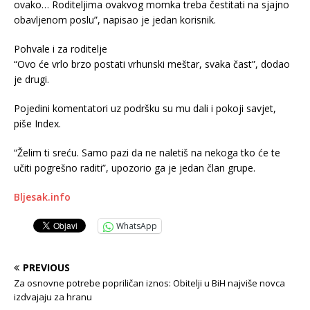
ovako… Roditeljima ovakvog momka treba čestitati na sjajno
obavljenom poslu”, napisao je jedan korisnik.
Pohvale i za roditelje
“Ovo će vrlo brzo postati vrhunski meštar, svaka čast”, dodao
je drugi.
Pojedini komentatori uz podršku su mu dali i pokoji savjet,
piše Index.
“Želim ti sreću. Samo pazi da ne naletiš na nekoga tko će te
učiti pogrešno raditi”, upozorio ga je jedan član grupe.
Bljesak.info
WhatsApp
PREVIOUS
Za osnovne potrebe popriličan iznos: Obitelji u BiH najviše novca
izdvajaju za hranu