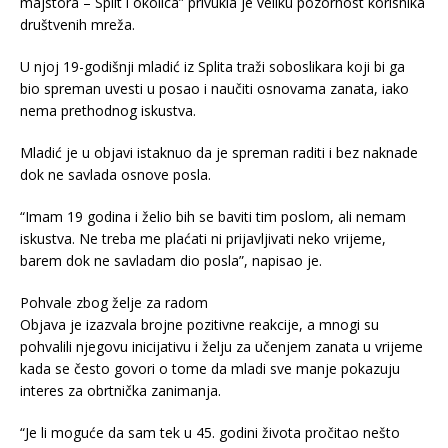
majstora – Split i okolica” privukla je veliku pozornost korisnika
društvenih mreža.
U njoj 19-godišnji mladić iz Splita traži soboslikara koji bi ga
bio spreman uvesti u posao i naučiti osnovama zanata, iako
nema prethodnog iskustva.
Mladić je u objavi istaknuo da je spreman raditi i bez naknade
dok ne savlada osnove posla.
“Imam 19 godina i želio bih se baviti tim poslom, ali nemam
iskustva. Ne treba me plaćati ni prijavljivati neko vrijeme,
barem dok ne savladam dio posla”, napisao je.
Pohvale zbog želje za radom
Objava je izazvala brojne pozitivne reakcije, a mnogi su
pohvalili njegovu inicijativu i želju za učenjem zanata u vrijeme
kada se često govori o tome da mladi sve manje pokazuju
interes za obrtnička zanimanja.
“Je li moguće da sam tek u 45. godini života pročitao nešto