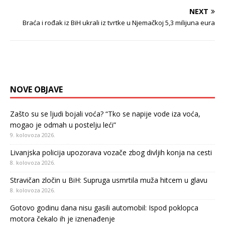
NEXT
Braća i rođak iz BiH ukrali iz tvrtke u Njemačkoj 5,3 milijuna eura
NOVE OBJAVE
Zašto su se ljudi bojali voća? “Tko se napije vode iza voća,
mogao je odmah u postelju leći”
9. kolovoza 2026.
Livanjska policija upozorava vozače zbog divljih konja na cesti
8. kolovoza 2026.
Stravičan zločin u BiH: Supruga usmrtila muža hitcem u glavu
8. kolovoza 2026.
Gotovo godinu dana nisu gasili automobil: Ispod poklopca
motora čekalo ih je iznenađenje