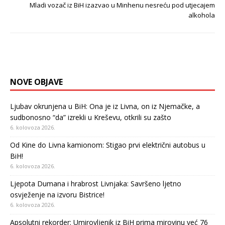
Mladi vozač iz BiH izazvao u Minhenu nesreću pod utjecajem
alkohola
NOVE OBJAVE
Ljubav okrunjena u BiH: Ona je iz Livna, on iz Njemačke, a
sudbonosno “da” izrekli u Kreševu, otkrili su zašto
6. kolovoza 2026.
Od Kine do Livna kamionom: Stigao prvi električni autobus u
BiH!
6. kolovoza 2026.
Ljepota Dumana i hrabrost Livnjaka: Savršeno ljetno
osvježenje na izvoru Bistrice!
6. kolovoza 2026.
Apsolutni rekorder: Umirovljenik iz BiH prima mirovinu već 76