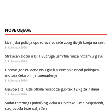
NOVE OBJAVE
Livanjska policija upozorava vozače zbog divljih konja na cesti
8. kolovoza 2026.
Stravičan zločin u BiH: Supruga usmrtila muža hitcem u glavu
8. kolovoza 2026.
Gotovo godinu dana nisu gasili automobil: Ispod poklopca
motora čekalo ih je iznenađenje
8. kolovoza 2026.
Djevojka iz Tuzle otkrila recept za gubitak 12 kg za 7 dana
8. kolovoza 2026.
Sudar teretnog i putničkog vlaka u Hrvatskoj: Ima ozlijeđenih,
strojovođa teže ozlijeđen