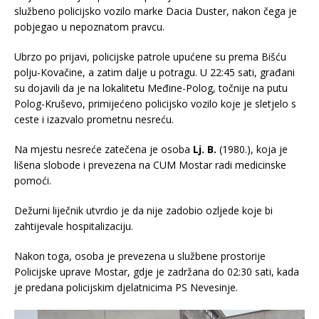
službeno policijsko vozilo marke Dacia Duster, nakon čega je
pobjegao u nepoznatom pravcu.
Ubrzo po prijavi, policijske patrole upućene su prema Bišću
polju-Kovačine, a zatim dalje u potragu. U 22:45 sati, građani
su dojavili da je na lokalitetu Međine-Polog, točnije na putu
Polog-Kruševo, primijećeno policijsko vozilo koje je sletjelo s
ceste i izazvalo prometnu nesreću.
Na mjestu nesreće zatečena je osoba
Lj. B.
(1980.), koja je
lišena slobode i prevezena na CUM Mostar radi medicinske
pomoći.
Dežurni liječnik utvrdio je da nije zadobio ozljede koje bi
zahtijevale hospitalizaciju.
Nakon toga, osoba je prevezena u službene prostorije
Policijske uprave Mostar, gdje je zadržana do 02:30 sati, kada
je predana policijskim djelatnicima PS Nevesinje.