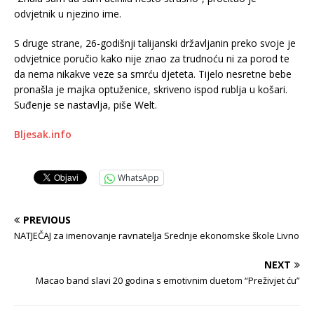
odvjetnik u njezino ime.
S druge strane, 26-godišnji talijanski državljanin preko svoje je
odvjetnice poručio kako nije znao za trudnoću ni za porod te
da nema nikakve veze sa smrću djeteta. Tijelo nesretne bebe
pronašla je majka optuženice, skriveno ispod rublja u košari.
Suđenje se nastavlja, piše Welt.
Bljesak.info
WhatsApp
PREVIOUS
NATJEČAJ za imenovanje ravnatelja Srednje ekonomske škole Livno
NEXT
Macao band slavi 20 godina s emotivnim duetom “Preživjet ću”