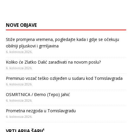
NOVE OBJAVE
Stiže promjena vremena, pogledajte kada i gdje se očekuju
obilniji pljuskovi i grmljavina
6. kolovoza 2026.
Koliko će Zlatko Dalić zarađivati na novom poslu?
6. kolovoza 2026.
Preminuo vozač teško ozlijeđen u sudaru kod Tomislavgrada
6. kolovoza 2026.
OSMRTNICA / Đemo (Tepo) Jahić
6. kolovoza 2026.
Prometna nezgoda u Tomislavgradu
6. kolovoza 2026.
VRTLARIJA ŠARIĆ