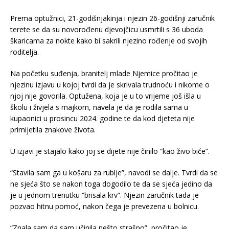
Prema optužnici, 21-godišnjakinja i njezin 26-godišnji zaručnik
terete se da su novorođenu djevojčicu usmrtili s 36 uboda
škaricama za nokte kako bi sakrili njezino rođenje od svojih
roditelja.
Na početku suđenja, branitelj mlade Njemice pročitao je
njezinu izjavu u kojoj tvrdi da je skrivala trudnoću i nikome o
njoj nije govorila. Optužena, koja je u to vrijeme još išla u
školu i živjela s majkom, navela je da je rodila sama u
kupaonici u prosincu 2024. godine te da kod djeteta nije
primijetila znakove života.
U izjavi je stajalo kako joj se dijete nije činilo “kao živo biće”.
“Stavila sam ga u košaru za rublje”, navodi se dalje. Tvrdi da se
ne sjeća što se nakon toga dogodilo te da se sjeća jedino da
je u jednom trenutku “brisala krv”. Njezin zaručnik tada je
pozvao hitnu pomoć, nakon čega je prevezena u bolnicu.
“Znala sam da sam učinila nešto strašno”, pročitao je