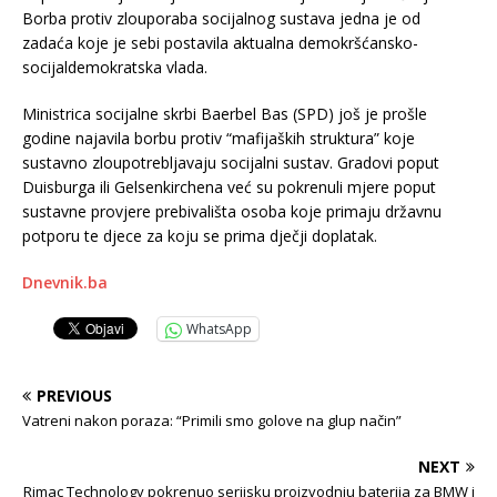
Borba protiv zlouporaba socijalnog sustava jedna je od
zadaća koje je sebi postavila aktualna demokršćansko-
socijaldemokratska vlada.
Ministrica socijalne skrbi Baerbel Bas (SPD) još je prošle
godine najavila borbu protiv “mafijaških struktura” koje
sustavno zloupotrebljavaju socijalni sustav. Gradovi poput
Duisburga ili Gelsenkirchena već su pokrenuli mjere poput
sustavne provjere prebivališta osoba koje primaju državnu
potporu te djece za koju se prima dječji doplatak.
Dnevnik.ba
WhatsApp
PREVIOUS
Vatreni nakon poraza: “Primili smo golove na glup način”
NEXT
Rimac Technology pokrenuo serijsku proizvodnju baterija za BMW i