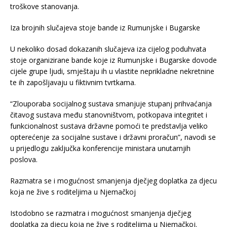
troškove stanovanja.
Iza brojnih slučajeva stoje bande iz Rumunjske i Bugarske
U nekoliko dosad dokazanih slučajeva iza cijelog poduhvata
stoje organizirane bande koje iz Rumunjske i Bugarske dovode
cijele grupe ljudi, smještaju ih u vlastite neprikladne nekretnine
te ih zapošljavaju u fiktivnim tvrtkama.
“Zlouporaba socijalnog sustava smanjuje stupanj prihvaćanja
čitavog sustava među stanovništvom, potkopava integritet i
funkcionalnost sustava državne pomoći te predstavlja veliko
opterećenje za socijalne sustave i državni proračun”, navodi se
u prijedlogu zaključka konferencije ministara unutarnjih
poslova.
Razmatra se i mogućnost smanjenja dječjeg doplatka za djecu
koja ne žive s roditeljima u Njemačkoj
Istodobno se razmatra i mogućnost smanjenja dječjeg
doplatka za djecu koja ne žive s roditeljima u Njemačkoj.