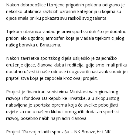
Nakon dobrodošlice i izmjene prigodnih poklona odigrano je
nekoliko utakmica različitih uzrasnih kategorija u kojima su
djeca imala priliku pokazati svu raskoš svog talenta.
.
Tijekom utakmica vladao je pravi sportski duh što je dodatno
pridonijelo ugodnoj atmosferi koja je vladala tijekom cijelog
našeg boravka u Brnazama.
.
Nakon završetka sportskog dijela uslijedilo je zajedničko
druženje djece, članova kluba i roditelja, gdje smo imali priliku
dodatno učvrstiti naše odnose i dogovoriti nastavak suradnje i
prijateljstva koja je započela kroz ovaj projekt.
.
Projekt je financiran sredstvima Ministarstva regionalnog
razvoja i fondova EU Republike Hrvatske, a u sklopu istog
nabavljena je sportska oprema koja će uvelike poboljšati
uvjete za rad u našem klubu i omogućiti dodatan sportski
razvoj, posebno naših najmlađih članova.
.
Projekt “Razvoj mladih sportaša – NK Brnaze,Hr i NK