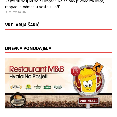
Zašto su se ljudi bojali voća? “Tko se napije vode iza voća,
mogao je odmah u postelju leći”
9. kolovoza 2026.
VRTLARIJA ŠARIĆ
DNEVNA PONUDA JELA