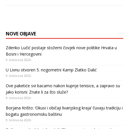
NOVE OBJAVE
Zdenko Lučić postaje stožerni čovjek nove politike Hrvata u
Bosni i Hercegovini
9. kolovoza 2026.
U Livnu otvoren 5. nogometni Kamp Zlatko Dalić
9. kolovoza 2026.
Ove paketiće svi bacamo nakon kupnje tenisice, a zapravo su
jako korisni: Znate li za što služe?
9. kolovoza 2026.
Borjana Krišto: ‘Okusi i običaji livanjskog kraja’ čuvaju tradiciju i
bogatu gastronomsku baštinu
9. kolovoza 2026.