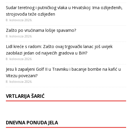
Sudar teretnog i putničkog vlaka u Hrvatskoj: Ima ozlijeđenih,
strojovođa teže ozlijeđen
8. kolovoza 2026.
Zašto po vrućinama lošije spavamo?
8. kolovoza 2026.
Lidl kreće s radom: Zašto ovaj trgovački lanac još uvijek
zaobilazi jedan od najvećih gradova u BiH?
8. kolovoza 2026.
Jesu li zapaljeni Golf II u Travniku i bacanje bombe na kafić u
Vitezu povezani?
8. kolovoza 2026.
VRTLARIJA ŠARIĆ
DNEVNA PONUDA JELA