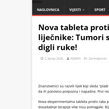
MENU
NASLOVNICA
VIJESTI
SPORT
Nova tableta prot
liječnike: Tumori s
digli ruke!
2. lipnja 2026.
ADMIN
Zanimljivosti
Znanstvenici su razvili lijek koji skida “pl
da ih ponovno prepozna i napadne. Prvi rezu
Nova eksperimentalna tableta protiv raka p
dosadašnje terapije više nisu pomagale. R