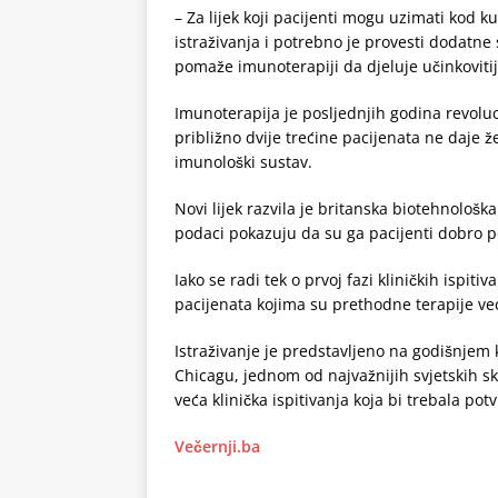
– Za lijek koji pacijenti mogu uzimati kod ku
istraživanja i potrebno je provesti dodatne 
pomaže imunoterapiji da djeluje učinkovitije
Imunoterapija je posljednjih godina revoluc
približno dvije trećine pacijenata ne daje ž
imunološki sustav.
Novi lijek razvila je britanska biotehnološ
podaci pokazuju da su ga pacijenti dobro p
Iako se radi tek o prvoj fazi kliničkih ispitiv
pacijenata kojima su prethodne terapije ve
Istraživanje je predstavljeno na godišnjem
Chicagu, jednom od najvažnijih svjetskih sk
veća klinička ispitivanja koja bi trebala pot
Večernji.ba