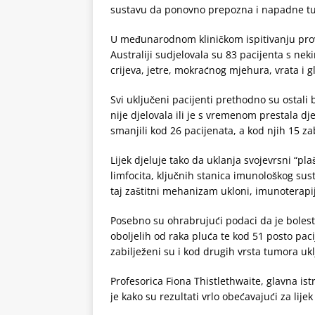
sustavu da ponovno prepozna i napadne tumo
U međunarodnom kliničkom ispitivanju prove
Australiji sudjelovala su 83 pacijenta s nek
crijeva, jetre, mokraćnog mjehura, vrata i 
Svi uključeni pacijenti prethodno su ostali 
nije djelovala ili je s vremenom prestala dje
smanjili kod 26 pacijenata, a kod njih 15 z
Lijek djeluje tako da uklanja svojevrsni “pla
limfocita, ključnih stanica imunološkog sus
taj zaštitni mehanizam ukloni, imunoterapi
Posebno su ohrabrujući podaci da je bolest
oboljelih od raka pluća te kod 51 posto paci
zabilježeni su i kod drugih vrsta tumora ukl
Profesorica Fiona Thistlethwaite, glavna ist
je kako su rezultati vrlo obećavajući za lije