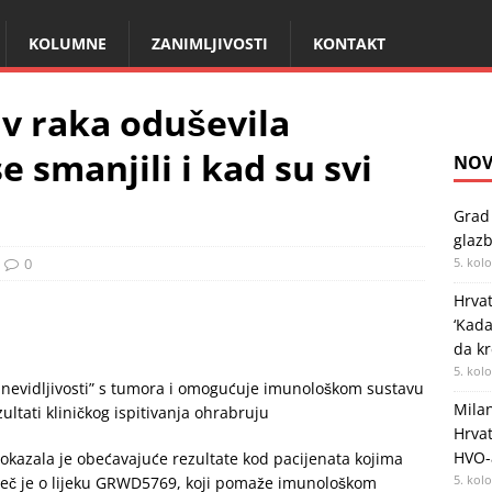
KOLUMNE
ZANIMLJIVOSTI
KONTAKT
iv raka oduševila
e smanjili i kad su svi
NOV
Grad 
glazb
0
5. kol
Hrvat
‘Kad
da kr
5. kol
ašt nevidljivosti” s tumora i omogućuje imunološkom sustavu
Milan
ltati kliničkog ispitivanja ohrabruju
Hrvat
HVO-
okazala je obećavajuće rezultate kod pacijenata kojima
5. kol
iječ je o lijeku GRWD5769, koji pomaže imunološkom