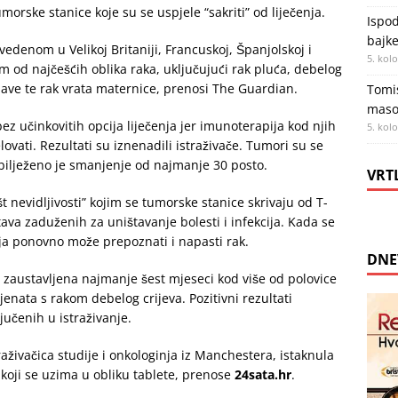
rske stanice koje su se uspjele “sakriti” od liječenja.
Ispod
bajke
denom u Velikoj Britaniji, Francuskoj, Španjolskoj i
5. kol
im od najčešćih oblika raka, uključujući rak pluća, debelog
glave te rak vrata maternice, prenosi The Guardian.
Tomis
maso
bez učinkovitih opcija liječenja jer imunoterapija kod njih
5. kol
lovati. Rezultati su iznenadili istraživače. Tumori su se
abilježeno je smanjenje od najmanje 30 posto.
VRT
št nevidljivosti” kojim se tumorske stanice skrivaju od T-
tava zaduženih za uništavanje bolesti i infekcija. Kada se
ja ponovno može prepoznati i napasti rak.
DNE
 zaustavljena najmanje šest mjeseci kod više od polovice
jenata s rakom debelog crijeva. Pozitivni rezultati
jučenih u istraživanje.
raživačica studije i onkologinja iz Manchestera, istaknula
k koji se uzima u obliku tablete, prenose
24sata.hr
.