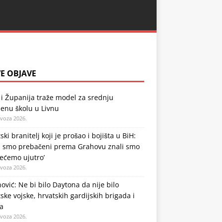
E OBJAVE
i Županija traže model za srednju
enu školu u Livnu
ovoza 2026.
ski branitelj koji je prošao i bojišta u BiH:
a smo prebačeni prema Grahovu znali smo
ećemo ujutro’
ovoza 2026.
ović: Ne bi bilo Daytona da nije bilo
ske vojske, hrvatskih gardijskih brigada i
a
ovoza 2026.