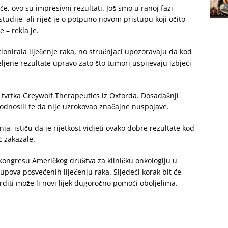
će, ovo su impresivni rezultati. Još smo u ranoj fazi
studije, ali riječ je o potpuno novom pristupu koji očito
 – rekla je.
ionirala liječenje raka, no stručnjaci upozoravaju da kod
eljene rezultate upravo zato što tumori uspijevaju izbjeći
ka tvrtka Greywolf Therapeutics iz Oxforda. Dosadašnji
odnosili te da nije uzrokovao značajne nuspojave.
anja, ističu da je rijetkost vidjeti ovako dobre rezultate kod
ć zakazale.
 kongresu Američkog društva za kliničku onkologiju u
upova posvećenih liječenju raka. Sljedeći korak bit će
vrditi može li novi lijek dugoročno pomoći oboljelima.