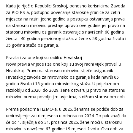
Kada je riječ o Republici Srpskoj, odnosno korisnicima Zavoda
za PIO RS-a, postupno povećanje starosne granice za četiri
mjeseca na razini jedne godine u postupku ostvarivanja prava
na starosnu mirovinu prestaje upravo ove godine jer pravo na
starosnu mirovinu osiguranik ostvaruje s navršenih 60 godina
života i 40 godina penzionog staža, a žene s 58 godina života i
35 godina staža osiguranja.
Pravila i za one koji su radili u Hrvatskoj
Nova pravila vrijede i za one koji su svoj radni vijek proveli u
Hrvatskoj. Pravo na starosnu mirovinu stječe osiguranik
Hrvatskog zavoda za mirovinsko osiguranje kada navrši 65
godina života i 15 godina mirovinskog staža. U prijelaznom
razdoblju od 2020. do 2029. žene ostvaruju pravo na starosnu
mirovinu prema povoljnijim uvjetima, s nižom starosnom dobi.
Prema podacima HZMO-a, u 2025. ženama se podiže dob za
umirovljenje za tri mjeseca u odnosu na 2024. To pak znači da
će od 1. siječnja do 31. prosinca 2025. žene moći u starosnu
mirovinu s navršene 63 godine i 9 mjeseci života. Ova dob za