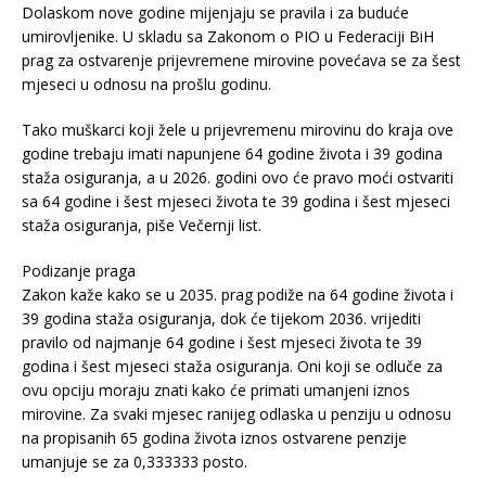
Dolaskom nove godine mijenjaju se pravila i za buduće
umirovljenike. U skladu sa Zakonom o PIO u Federaciji BiH
prag za ostvarenje prijevremene mirovine povećava se za šest
mjeseci u odnosu na prošlu godinu.
Tako muškarci koji žele u prijevremenu mirovinu do kraja ove
godine trebaju imati napunjene 64 godine života i 39 godina
staža osiguranja, a u 2026. godini ovo će pravo moći ostvariti
sa 64 godine i šest mjeseci života te 39 godina i šest mjeseci
staža osiguranja, piše Večernji list.
Podizanje praga
Zakon kaže kako se u 2035. prag podiže na 64 godine života i
39 godina staža osiguranja, dok će tijekom 2036. vrijediti
pravilo od najmanje 64 godine i šest mjeseci života te 39
godina i šest mjeseci staža osiguranja. Oni koji se odluče za
ovu opciju moraju znati kako će primati umanjeni iznos
mirovine. Za svaki mjesec ranijeg odlaska u penziju u odnosu
na propisanih 65 godina života iznos ostvarene penzije
umanjuje se za 0,333333 posto.