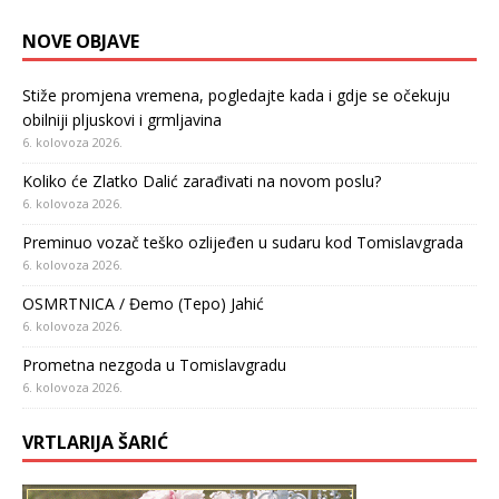
NOVE OBJAVE
Stiže promjena vremena, pogledajte kada i gdje se očekuju
obilniji pljuskovi i grmljavina
6. kolovoza 2026.
Koliko će Zlatko Dalić zarađivati na novom poslu?
6. kolovoza 2026.
Preminuo vozač teško ozlijeđen u sudaru kod Tomislavgrada
6. kolovoza 2026.
OSMRTNICA / Đemo (Tepo) Jahić
6. kolovoza 2026.
Prometna nezgoda u Tomislavgradu
6. kolovoza 2026.
VRTLARIJA ŠARIĆ