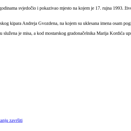
je godinama svjedočio i pokazivao mjesto na kojem je 17. rujna 1993. ži
emskog kipara Andreja Gvozdena, na kojem su uklesana imena osam pogin
lužena je misa, a kod mostarskog gradonačelnika Marija Kordića uprilič
anju završiti