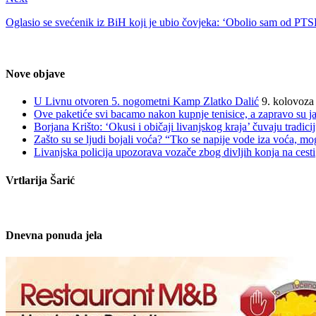
Oglasio se svećenik iz BiH koji je ubio čovjeka: ‘Obolio sam od PTS
Nove objave
U Livnu otvoren 5. nogometni Kamp Zlatko Dalić
9. kolovoza
Ove paketiće svi bacamo nakon kupnje tenisice, a zapravo su jak
Borjana Krišto: ‘Okusi i običaji livanjskog kraja’ čuvaju tradic
Zašto su se ljudi bojali voća? “Tko se napije vode iza voća, mo
Livanjska policija upozorava vozače zbog divljih konja na cesti
Vrtlarija Šarić
Dnevna ponuda jela