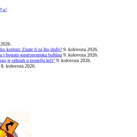
P-a’
 2026.
o korisni: Znate li za što služe?
9. kolovoza 2026.
iju i bogatu gastronomsku baštinu
9. kolovoza 2026.
gao je odmah u postelju leći”
9. kolovoza 2026.
8. kolovoza 2026.