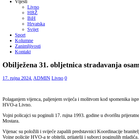
Vijesti
Livno
HBŽ
BiH
Hrvatska
Svijet
Sport
Kolumne
Zanimljivosti
Kontakt
Obilježena 31. obljetnica stradavanja osam
17. rujna 2024.
ADMIN
Livno
0
Polaganjem vijenca, paljenjem svijeća i molitvom kod spomenika ispred
HVO-a Livno.
Vojni policajci su poginuli 17. rujna 1993. godine u dvorištu prijerat
Mostara.
Vijenac su položili i svijeće zapalili predstavnici Koordinacije bra
Vojne policije HVO-a te obitelji, prijatelji i suborci poginulih mladića.