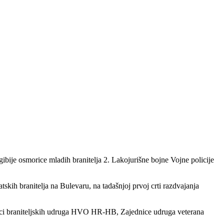
ibije osmorice mladih branitelja 2. Lakojurišne bojne Vojne policije
tskih branitelja na Bulevaru, na tadašnjoj prvoj crti razdvajanja
avnici braniteljskih udruga HVO HR-HB, Zajednice udruga veterana