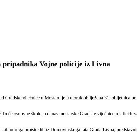
 pripadnika Vojne policije iz Livna
 Gradske vijećnice u Mostaru je u utorak obilježena 31. obljetnica pog
ne Treće osnovne škole, a danas mostarske Gradske vijećnice u Ulici hrva
niteljskih udruga proisteklih iz Domovinskoga rata Grada Livna, predst