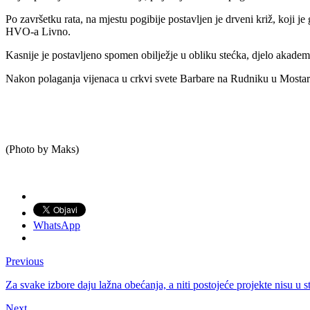
Po završetku rata, na mjestu pogibije postavljen je drveni križ, koji 
HVO-a Livno.
Kasnije je postavljeno spomen obilježje u obliku stećka, djelo akad
Nakon polaganja vijenaca u crkvi svete Barbare na Rudniku u Mostaru s
(Photo by Maks)
WhatsApp
Previous
Za svake izbore daju lažna obećanja, a niti postojeće projekte nisu u st
Next