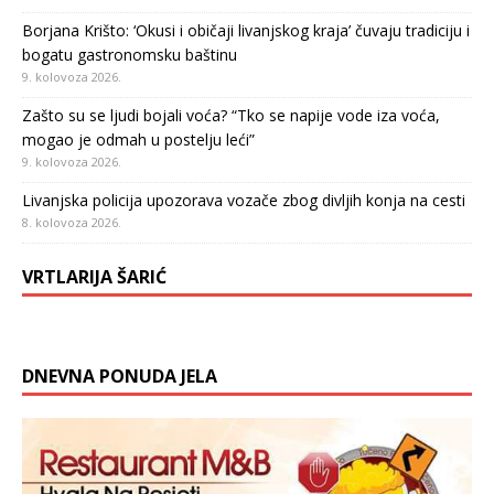
Borjana Krišto: ‘Okusi i običaji livanjskog kraja’ čuvaju tradiciju i
bogatu gastronomsku baštinu
9. kolovoza 2026.
Zašto su se ljudi bojali voća? “Tko se napije vode iza voća,
mogao je odmah u postelju leći”
9. kolovoza 2026.
Livanjska policija upozorava vozače zbog divljih konja na cesti
8. kolovoza 2026.
VRTLARIJA ŠARIĆ
DNEVNA PONUDA JELA