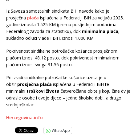
Iz Saveza samostalnih sindikata BiH navode kako je
prosječna
plaća
isplaćena u Federaciji BiH za veljaču 2025.
godine iznosila 1.525 KM (prema posljednjim podacima
Federalnog zavoda za statistiku), dok
minimalna plaća
,
sukladno odluci Vlade FBiH, iznosi 1.000 KM.
Pokrivenost sindikalne potrošačke košarice prosječnom
plaćom iznosi 48,12 posto, dok pokrivenost minimalnom
plaćom iznosi svega 31,56 posto.
Pri izradi sindikalne potrošačke košarice uzeta je u
obzir
prosječna plaća
isplaćena u Federaciji BiH te
minimalni
troškovi života
četveročlane obitelji koju čine dvije
odrasle osobe i dvoje djece – jedno školske dobi, a drugo
srednjoškolac.
Hercegovina.info
WhatsApp