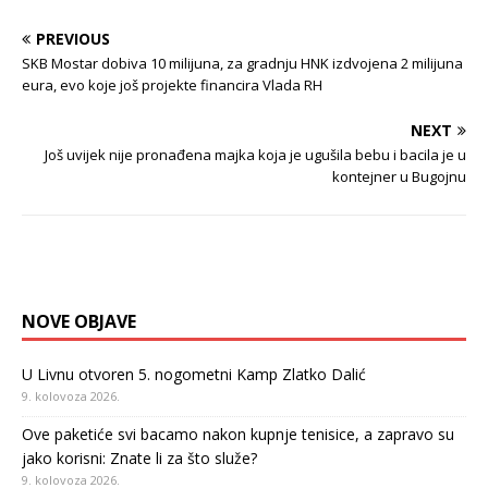
PREVIOUS
SKB Mostar dobiva 10 milijuna, za gradnju HNK izdvojena 2 milijuna
eura, evo koje još projekte financira Vlada RH
NEXT
Još uvijek nije pronađena majka koja je ugušila bebu i bacila je u
kontejner u Bugojnu
NOVE OBJAVE
U Livnu otvoren 5. nogometni Kamp Zlatko Dalić
9. kolovoza 2026.
Ove paketiće svi bacamo nakon kupnje tenisice, a zapravo su
jako korisni: Znate li za što služe?
9. kolovoza 2026.