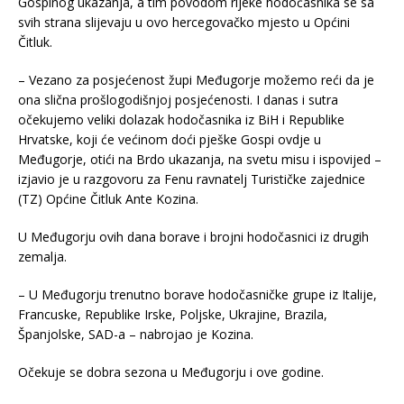
Gospinog ukazanja, a tim povodom rijeke hodočasnika se sa
svih strana slijevaju u ovo hercegovačko mjesto u Općini
Čitluk.
– Vezano za posjećenost župi Međugorje možemo reći da je
ona slična prošlogodišnjoj posjećenosti. I danas i sutra
očekujemo veliki dolazak hodočasnika iz BiH i Republike
Hrvatske, koji će većinom doći pješke Gospi ovdje u
Međugorje, otići na Brdo ukazanja, na svetu misu i ispovijed –
izjavio je u razgovoru za Fenu ravnatelj Turističke zajednice
(TZ) Općine Čitluk Ante Kozina.
U Međugorju ovih dana borave i brojni hodočasnici iz drugih
zemalja.
– U Međugorju trenutno borave hodočasničke grupe iz Italije,
Francuske, Republike Irske, Poljske, Ukrajine, Brazila,
Španjolske, SAD-a – nabrojao je Kozina.
Očekuje se dobra sezona u Međugorju i ove godine.