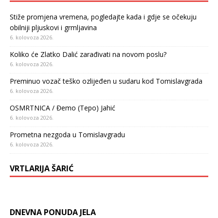
Stiže promjena vremena, pogledajte kada i gdje se očekuju
obilniji pljuskovi i grmljavina
6. kolovoza 2026.
Koliko će Zlatko Dalić zarađivati na novom poslu?
6. kolovoza 2026.
Preminuo vozač teško ozlijeđen u sudaru kod Tomislavgrada
6. kolovoza 2026.
OSMRTNICA / Đemo (Tepo) Jahić
6. kolovoza 2026.
Prometna nezgoda u Tomislavgradu
6. kolovoza 2026.
VRTLARIJA ŠARIĆ
DNEVNA PONUDA JELA