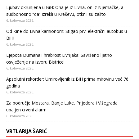
Ljubav okrunjena u BiH: Ona je iz Livna, on iz Njemačke, a
sudbonosno “da” izrekli u Kreševu, otkrili su zašto
6. kolovoza 2026.
Od Kine do Livna kamionom: Stigao prvi električni autobus u
BiH!
6. kolovoza 2026.
Ljepota Dumana i hrabrost Livnjaka: Savršeno ljetno
osvježenje na izvoru Bistrice!
6. kolovoza 2026.
Apsolutni rekorder: Umirovljenik iz BiH prima mirovinu već 76
godina
6. kolovoza 2026.
Za područje Mostara, Banje Luke, Prijedora i Višegrada
upaljen crveni alarm
6. kolovoza 2026.
VRTLARIJA ŠARIĆ