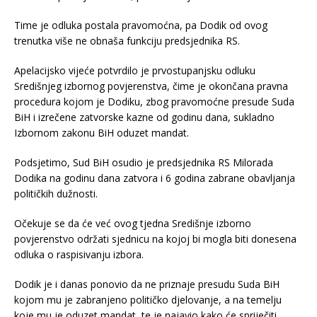
Time je odluka postala pravomoćna, pa Dodik od ovog
trenutka više ne obnaša funkciju predsjednika RS.
Apelacijsko vijeće potvrdilo je prvostupanjsku odluku
Središnjeg izbornog povjerenstva, čime je okončana pravna
procedura kojom je Dodiku, zbog pravomoćne presude Suda
BiH i izrečene zatvorske kazne od godinu dana, sukladno
Izbornom zakonu BiH oduzet mandat.
Podsjetimo, Sud BiH osudio je predsjednika RS Milorada
Dodika na godinu dana zatvora i 6 godina zabrane obavljanja
političkih dužnosti.
Očekuje se da će već ovog tjedna Središnje izborno
povjerenstvo održati sjednicu na kojoj bi mogla biti donesena
odluka o raspisivanju izbora.
Dodik je i danas ponovio da ne priznaje presudu Suda BiH
kojom mu je zabranjeno političko djelovanje, a na temelju
koje mu je oduzet mandat, te je najavio kako će spriječiti