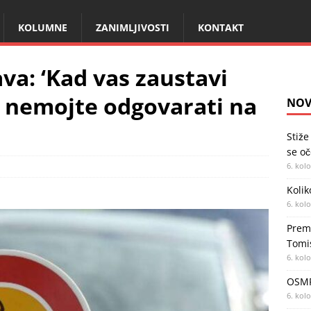
KOLUMNE
ZANIMLJIVOSTI
KONTAKT
va: ‘Kad vas zaustavi
m nemojte odgovarati na
NOV
Stiže
se oč
6. kol
Kolik
6. kol
Premi
Tomi
6. kol
OSMR
6. kol