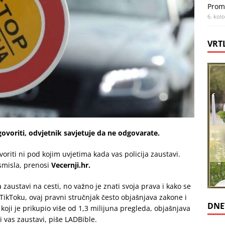
Prom
6. kol
VRT
voriti, odvjetnik savjetuje da ne odgovarate.
voriti ni pod kojim uvjetima kada vas policija zaustavi.
 smisla, prenosi
Vecernji.hr.
 zaustavi na cesti, no važno je znati svoja prava i kako se
 TikToku, ovaj pravni stručnjak često objašnjava zakone i
DNE
, koji je prikupio više od 1,3 milijuna pregleda, objašnjava
ji vas zaustavi, piše LADBible.