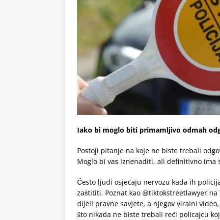
Iako bi moglo biti primamljivo odmah odgo
Postoji pitanje na koje ne biste trebali odgo
Moglo bi vas iznenaditi, ali definitivno ima
Često ljudi osjećaju nervozu kada ih policija
zaštititi. Poznat kao @tiktokstreetlawyer na
dijeli pravne savjete, a njegov viralni video
što nikada ne biste trebali reći policajcu ko