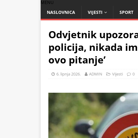
MENU
NASLOVNICA
VIJESTI
SPORT
Odvjetnik upozora
policija, nikada i
ovo pitanje’
6. lipnja 2026.
ADMIN
Vijesti
0