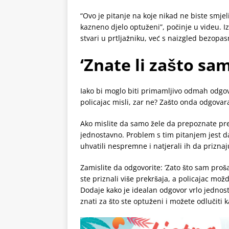
“Ovo je pitanje na koje nikad ne biste smjel
kazneno djelo optuženi”, počinje u videu. 
stvari u prtljažniku, već s naizgled bezopa
‘Znate li zašto sa
Iako bi moglo biti primamljivo odmah odgovo
policajac misli, zar ne? Zašto onda odgovara
Ako mislite da samo žele da prepoznate prekr
jednostavno. Problem s tim pitanjem jest da 
uhvatili nespremne i natjerali ih da priznaj
Zamislite da odgovorite: ‘Zato što sam proš
ste priznali više prekršaja, a policajac mož
Dodaje kako je idealan odgovor vrlo jednost
znati za što ste optuženi i možete odlučiti 