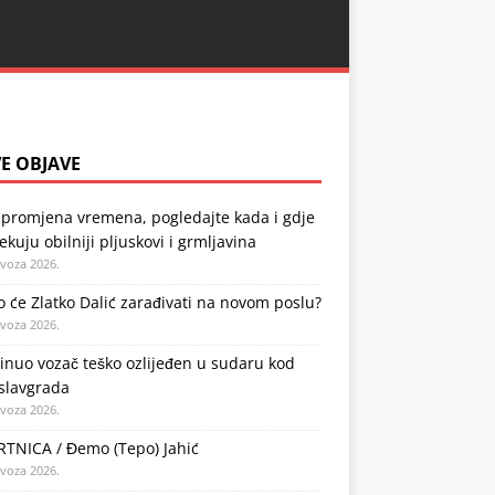
E OBJAVE
 promjena vremena, pogledajte kada i gdje
ekuju obilniji pljuskovi i grmljavina
ovoza 2026.
o će Zlatko Dalić zarađivati na novom poslu?
ovoza 2026.
nuo vozač teško ozlijeđen u sudaru kod
slavgrada
ovoza 2026.
TNICA / Đemo (Tepo) Jahić
ovoza 2026.