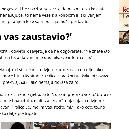
i odgovoriti bez obzira na sve, a da ne znate za koje ste
Iznenađujuće, to nema veze s alkoholom ili skrivanjem
snim pitanjem koje vam policija može postaviti
:
m vas zaustavio?’
riti, odvjetnik savjetuje da ne odgovarate. “Ne znate što
ti na to, a da vam nije dao nikakve informacije?’
šaj koji ste učinili, odvjetnik upozorava da nije tako
može biti trik-pitanje. Policajci ga koriste kako bi vozače
u prekršaj, čak i ako nemaju dokaza za to.
ao kroz crveno svjetlo, zato što sam prebrzo vozio.’ Upravo
da nije imao dokaze niti za jedan”, objašnjava odvjetnik.
avan: “Policajče, molim vas, recite mi.” Tako ćete točno
kako dalje postupati.