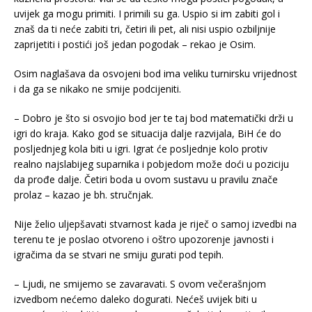
uvijek ga mogu primiti. I primili su ga. Uspio si im zabiti gol i
znaš da ti neće zabiti tri, četiri ili pet, ali nisi uspio ozbiljnije
zaprijetiti i postići još jedan pogodak – rekao je Osim.
Osim naglašava da osvojeni bod ima veliku turnirsku vrijednost
i da ga se nikako ne smije podcijeniti.
– Dobro je što si osvojio bod jer te taj bod matematički drži u
igri do kraja. Kako god se situacija dalje razvijala, BiH će do
posljednjeg kola biti u igri. Igrat će posljednje kolo protiv
realno najslabijeg suparnika i pobjedom može doći u poziciju
da prođe dalje. Četiri boda u ovom sustavu u pravilu znače
prolaz – kazao je bh. stručnjak.
Nije želio uljepšavati stvarnost kada je riječ o samoj izvedbi na
terenu te je poslao otvoreno i oštro upozorenje javnosti i
igračima da se stvari ne smiju gurati pod tepih.
– Ljudi, ne smijemo se zavaravati. S ovom večerašnjom
izvedbom nećemo daleko dogurati. Nećeš uvijek biti u