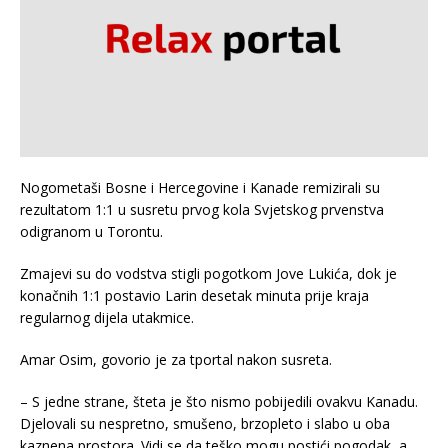
Nogometaši Bosne i Hercegovine i Kanade remizirali su
rezultatom 1:1 u susretu prvog kola Svjetskog prvenstva
odigranom u Torontu.
Zmajevi su do vodstva stigli pogotkom Jove Lukića, dok je
konačnih 1:1 postavio Larin desetak minuta prije kraja
regularnog dijela utakmice.
Amar Osim, govorio je za tportal nakon susreta.
– S jedne strane, šteta je što nismo pobijedili ovakvu Kanadu.
Djelovali su nespretno, smušeno, brzopleto i slabo u oba
kaznena prostora. Vidi se da teško mogu postići pogodak, a