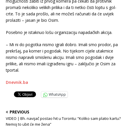
mogućnosti zabiti iz prvog kornera pa čekati da protivnik
promaši nekoliko velikih prilika i da ti netko čisti loptu s gol-
crte. To je sada prošlo, ali ne možeš računati da će uvijek
prolaziti – jasan je bio Osim.
Posebno je istaknuo lošu organizaciju napadačkih akcija.
– Mi ni do pogotka nismo igrali dobro. Imali smo prodor, pa
prekršaj, pa korner i pogodak. No tijekom cijele utakmice
nismo napravili smislenu akciju. Imali smo pogodak i dvije
prilike, ali nismo imali izgrađenu igru – zaključio je Osim za
tportal.
Dnevnik.ba
WhatsApp
PREVIOUS
VIDEO | Bh. navijač postao hit u Torontu: “Koliko sam platio kartu?
Nemoj to ubit će me žena”