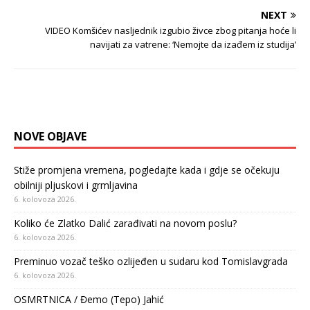
NEXT
VIDEO Komšićev nasljednik izgubio živce zbog pitanja hoće li
navijati za vatrene: ‘Nemojte da izađem iz studija’
NOVE OBJAVE
Stiže promjena vremena, pogledajte kada i gdje se očekuju
obilniji pljuskovi i grmljavina
6. kolovoza 2026.
Koliko će Zlatko Dalić zarađivati na novom poslu?
6. kolovoza 2026.
Preminuo vozač teško ozlijeđen u sudaru kod Tomislavgrada
6. kolovoza 2026.
OSMRTNICA / Đemo (Tepo) Jahić