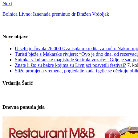
Next
Bolnica Livno: Iznenada preminuo dr Dražen Vrdoljak
Nove objave
U sefu je čuvala 26.000 € za isplatu kredita za kuću: Nakon mjes
Turisti bježe s Makarske rivijere: “Ovo je dno dna, od rezerva
Snimka s Jadranske magistrale šokirala vozače: “Gdje je sad pol
Znate li što su bakre kojima su Livnjaci posvetili festival?
7. ko
Stiže promjena vremena, pogledajte kada i gdje se očekuju obiln
Vrtlarija Šarić
Dnevna ponuda jela