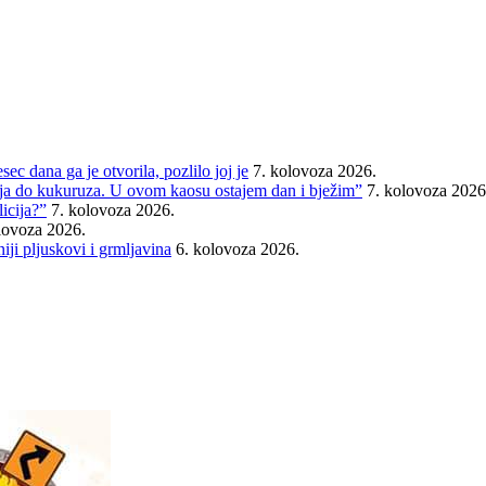
ec dana ga je otvorila, pozlilo joj je
7. kolovoza 2026.
cija do kukuruza. U ovom kaosu ostajem dan i bježim”
7. kolovoza 2026
icija?”
7. kolovoza 2026.
lovoza 2026.
iji pljuskovi i grmljavina
6. kolovoza 2026.