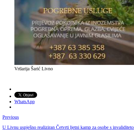
Vrtlarija Šarić Livno
WhatsApp
Previous
U Livnu uspješno realiziran Četvrti ljetni kamp za osobe s invaliditet