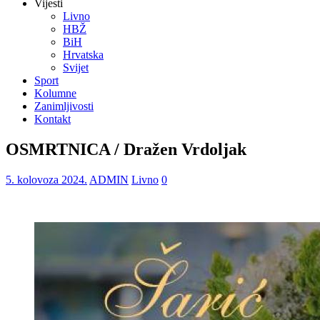
Vijesti
Livno
HBŽ
BiH
Hrvatska
Svijet
Sport
Kolumne
Zanimljivosti
Kontakt
OSMRTNICA / Dražen Vrdoljak
5. kolovoza 2024.
ADMIN
Livno
0