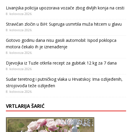
Livanjska policija upozorava vozače zbog divljih konja na cesti
8. kolovoza 2026.
Stravičan zločin u BiH: Supruga usmrtila muža hitcem u glavu
8. kolovoza 2026.
Gotovo godinu dana nisu gasili automobil: Ispod poklopca
motora čekalo ih je iznenađenje
8. kolovoza 2026.
Djevojka iz Tuzle otkrila recept za gubitak 12 kg za 7 dana
8. kolovoza 2026.
Sudar teretnog i putničkog vlaka u Hrvatskoj: Ima ozlijeđenih,
strojovođa teže ozlijeđen
8. kolovoza 2026.
VRTLARIJA ŠARIĆ