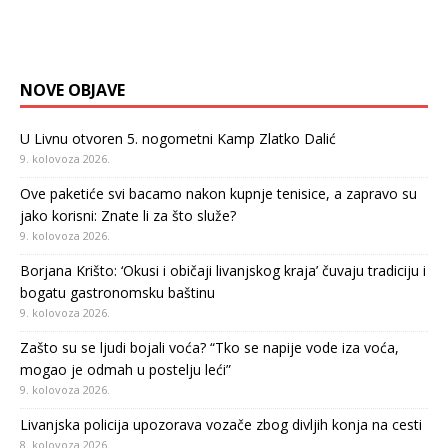
NOVE OBJAVE
U Livnu otvoren 5. nogometni Kamp Zlatko Dalić
9. kolovoza 2026.
Ove paketiće svi bacamo nakon kupnje tenisice, a zapravo su
jako korisni: Znate li za što služe?
9. kolovoza 2026.
Borjana Krišto: ‘Okusi i običaji livanjskog kraja’ čuvaju tradiciju i
bogatu gastronomsku baštinu
9. kolovoza 2026.
Zašto su se ljudi bojali voća? “Tko se napije vode iza voća,
mogao je odmah u postelju leći”
9. kolovoza 2026.
Livanjska policija upozorava vozače zbog divljih konja na cesti
8. kolovoza 2026.