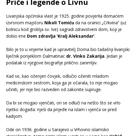
Priče i legende o Livnu
Livanjska općinska vlast je 1925. godine povjerila domaćem
izvrsnom majstoru
Nikoli Tomiću
da na oranici „Crkvina“ (uz
bolnicu kod groblja sv. Ive) sagradi zdravstveni dom, koji je
dobio ime
Dom zdravlja ‘Kralj Aleksandar’
.
.
Bilo je to u vrijeme kad je upravitelj Doma bio tadašnji livanjski
liječnik porijeklom Dalmatinac
dr. Vinko Zakarija
. Jedan je
podatak iz njegove biografije prilično zanimljiv.
.
Kad se, kao oženjen čovjek, odlučio oženiti mladom
medicinskom sestrom, koja ga je očarala, to nije mogao
učiniti, jer nije bio razveden od zakonite supruge.
.
Da bi se mogao vjenčati, on se odluči na nešto što se vrlo
rijetko događa: riješi da prijeđe na islam i vjenča se pred
kadijom.
.
Ode on 1936. godine u Sarajevo u Vrhovno islamsko