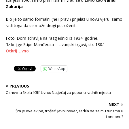
starješinstvo, tamo primi islam i vrati se u Livno kao
Vahid
Zakarija
.
.
Bio je to samo formalni (ne i pravi) prijelaz u novu vjeru, samo
radi toga da se može drugi put oženiti.
.
Foto: Dom zdravlja na razglednici iz 1934. godine.
[Iz knjige Stipe Manđerala – Livanjski trgovi, str. 130.]
Otkrij Livno
WhatsApp
PREVIOUS
Osnovna škola ‘IGK’ Livno: Natječaj za popunu radnih mjesta
NEXT
Šta je ova ekipa, trošeći javni novac, radila na sajmu turizma u
Londonu?