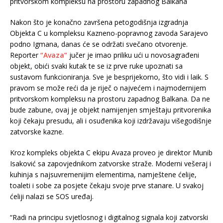
pritvorskom kompleksu na prostoru zapadnog Balkana
Nakon što je konačno završena petogodišnja izgradnja
Objekta C u kompleksu Kazneno-popravnog zavoda Sarajevo
podno Igmana, danas će se održati svečano otvorenje.
Reporter
“Avaza”
jučer je imao priliku ući u novosagrađeni
objekt, obići svaki kutak te se iz prve ruke upoznati sa
sustavom funkcioniranja. Sve je besprijekorno, što vidi i laik. S
pravom se može reći da je riječ o najvećem i najmodernijem
pritvorskom kompleksu na prostoru zapadnog Balkana. Da ne
bude zabune, ovaj je objekt namijenjen smještaju pritvorenika
koji čekaju presudu, ali i osuđenika koji izdržavaju višegodišnje
zatvorske kazne.
Kroz kompleks objekta C ekipu Avaza proveo je direktor Munib
Isaković sa zapovjednikom zatvorske straže. Moderni vešeraj i
kuhinja s najsuvremenijim elementima, namještene ćelije,
toaleti i sobe za posjete čekaju svoje prve stanare. U svakoj
ćeliji nalazi se SOS uređaj.
“Radi na principu svjetlosnog i digitalnog signala koji zatvorski