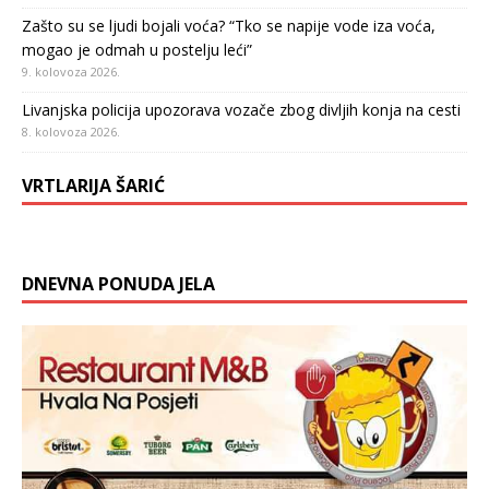
Zašto su se ljudi bojali voća? “Tko se napije vode iza voća,
mogao je odmah u postelju leći”
9. kolovoza 2026.
Livanjska policija upozorava vozače zbog divljih konja na cesti
8. kolovoza 2026.
VRTLARIJA ŠARIĆ
DNEVNA PONUDA JELA