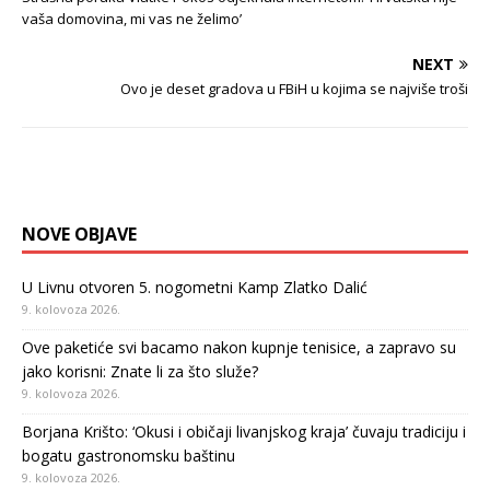
vaša domovina, mi vas ne želimo’
NEXT
Ovo je deset gradova u FBiH u kojima se najviše troši
NOVE OBJAVE
U Livnu otvoren 5. nogometni Kamp Zlatko Dalić
9. kolovoza 2026.
Ove paketiće svi bacamo nakon kupnje tenisice, a zapravo su
jako korisni: Znate li za što služe?
9. kolovoza 2026.
Borjana Krišto: ‘Okusi i običaji livanjskog kraja’ čuvaju tradiciju i
bogatu gastronomsku baštinu
9. kolovoza 2026.