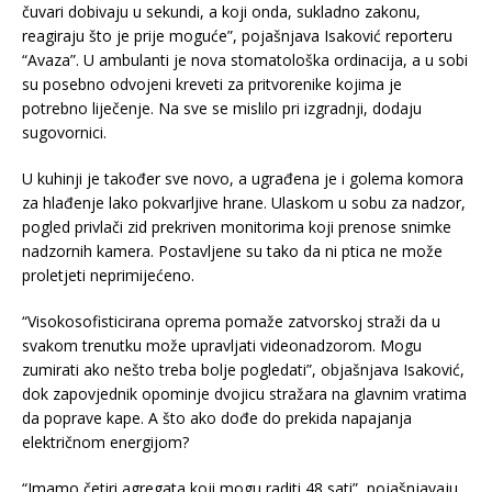
čuvari dobivaju u sekundi, a koji onda, sukladno zakonu,
reagiraju što je prije moguće”, pojašnjava Isaković reporteru
“Avaza”. U ambulanti je nova stomatološka ordinacija, a u sobi
su posebno odvojeni kreveti za pritvorenike kojima je
potrebno liječenje. Na sve se mislilo pri izgradnji, dodaju
sugovornici.
U kuhinji je također sve novo, a ugrađena je i golema komora
za hlađenje lako pokvarljive hrane. Ulaskom u sobu za nadzor,
pogled privlači zid prekriven monitorima koji prenose snimke
nadzornih kamera. Postavljene su tako da ni ptica ne može
proletjeti neprimijećeno.
“Visokosofisticirana oprema pomaže zatvorskoj straži da u
svakom trenutku može upravljati videonadzorom. Mogu
zumirati ako nešto treba bolje pogledati”, objašnjava Isaković,
dok zapovjednik opominje dvojicu stražara na glavnim vratima
da poprave kape. A što ako dođe do prekida napajanja
električnom energijom?
“Imamo četiri agregata koji mogu raditi 48 sati”, pojašnjavaju