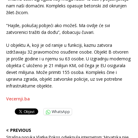
nam naši domaćini. Kompleks opasuje betonski zid okrunjen
žilet-žicom.
“Hajde, pokušaj pobjeći ako možeš. Ma ovdje će svi
zatvorenici tražiti da dođu”, dobacuju čuvari.
U objektu A, koji je od ranije u funkciji, kaznu zatvora
izdržavaju 32 pravomoćno osuđene osobe. Objekt B otvoren
je prošle godine i u njemu su 63 osobe. U izgradnju modernog
objekta C uloženo je 21 milijun KM, od čega je EU osigurala
devet milijuna. Može primiti 155 osoba. Kompleks čine i
upravna zgrada, objekt zatvorske policije, uz sve potrebne
infrastrukturne objekte.
Vecernji.ba
WhatsApp
PREVIOUS
Strašna poruka Vlatke Pokos odjeknula internetom: ‘Hrvatska nije