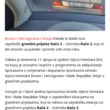
Bosna i Hercegovina
i
Srbija
trebale bi dobiti novi
zajednički
granični prijelaz
Rača 2
– Sremska
Rača 2
, koji će
biti otvoren za putnike i promet svih vrsta roba.
Odluka je donesena 11. lipnja na sjednici Vijeća ministara BiH,
na kojoj je usvojeno Izvješće o pregovorima za zaključivanje
Sporazuma o izmjenama i dopunama Sporazuma između
Vijeća ministara Bosne i Hercegovine i Vlade Republike Srbije o
graničnim prijelazima.
Usvojen je i Nacrt aneksa Sporazuma između Vijeća ministara
BiH i Vlade Republike Srbije o zajedničkim lokacijama na
graničnim prijelazima, koji se odnosi na zajedničku lokaciju na
graničnom prijelazu
Rača 2
– Sremska
Rača 2
.