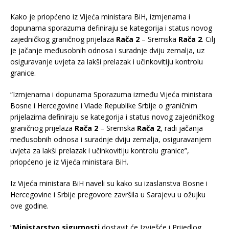
Kako je priopćeno iz Vijeća ministara BiH, izmjenama i
dopunama sporazuma definiraju se kategorija i status novog
zajedničkog graničnog prijelaza
Rača 2
– Sremska
Rača 2
. Cilj
je jačanje međusobnih odnosa i suradnje dviju zemalja, uz
osiguravanje uvjeta za lakši prelazak i učinkovitiju kontrolu
granice.
“Izmjenama i dopunama Sporazuma između Vijeća ministara
Bosne i Hercegovine i Vlade Republike Srbije o graničnim
prijelazima definiraju se kategorija i status novog zajedničkog
graničnog prijelaza
Rača 2
– Sremska
Rača 2
, radi jačanja
međusobnih odnosa i suradnje dviju zemalja, osiguravanjem
uvjeta za lakši prelazak i učinkovitiju kontrolu granice”,
priopćeno je iz Vijeća ministara BiH.
Iz Vijeća ministara BiH naveli su kako su izaslanstva Bosne i
Hercegovine i Srbije pregovore završila u Sarajevu u ožujku
ove godine.
“
Ministarstvo sigurnosti
dostavit će Izvješće i Prijedlog