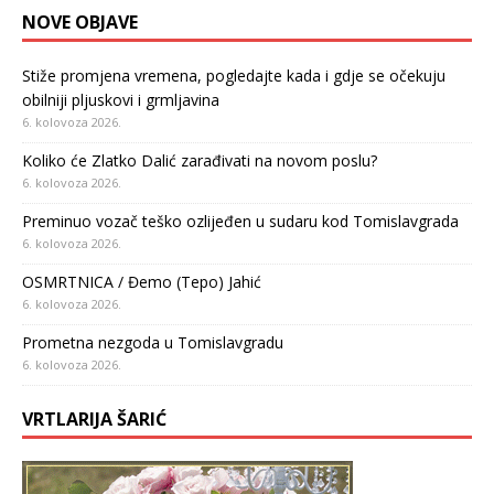
NOVE OBJAVE
Stiže promjena vremena, pogledajte kada i gdje se očekuju
obilniji pljuskovi i grmljavina
6. kolovoza 2026.
Koliko će Zlatko Dalić zarađivati na novom poslu?
6. kolovoza 2026.
Preminuo vozač teško ozlijeđen u sudaru kod Tomislavgrada
6. kolovoza 2026.
OSMRTNICA / Đemo (Tepo) Jahić
6. kolovoza 2026.
Prometna nezgoda u Tomislavgradu
6. kolovoza 2026.
VRTLARIJA ŠARIĆ