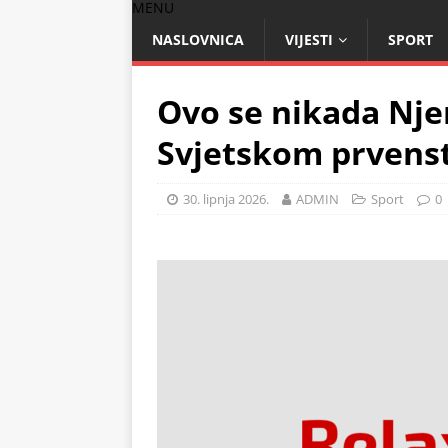
MENU
NASLOVNICA
VIJESTI
SPORT
Ovo se nikada Nje
Svjetskom prvens
30. lipnja 2026.
ADMIN
Sport
0