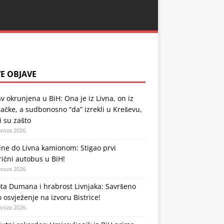
E OBJAVE
v okrunjena u BiH: Ona je iz Livna, on iz
čke, a sudbonosno “da” izrekli u Kreševu,
li su zašto
ovoza 2026.
ne do Livna kamionom: Stigao prvi
rični autobus u BiH!
ovoza 2026.
ta Dumana i hrabrost Livnjaka: Savršeno
o osvježenje na izvoru Bistrice!
ovoza 2026.