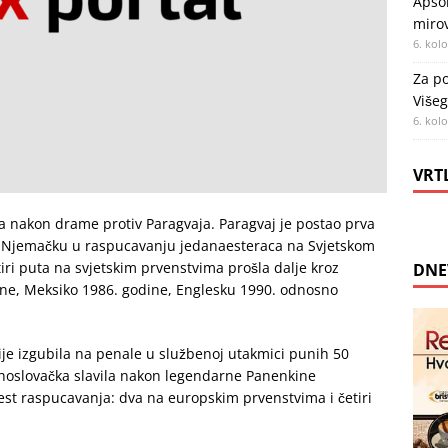
Apsol
miro
6. kol
Za po
Višeg
6. kol
VRT
la nakon drame protiv Paragvaja. Paragvaj je postao prva
ila Njemačku u raspucavanju jedanaesteraca na Svjetskom
iri puta na svjetskim prvenstvima prošla dalje kroz
DNE
ne, Meksiko 1986. godine, Englesku 1990. odnosno
ije izgubila na penale u službenoj utakmici punih 50
Čehoslovačka slavila nakon legendarne Panenkine
šest raspucavanja: dva na europskim prvenstvima i četiri