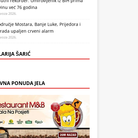
utni rekorder: Umirovljenik iz BiH prima
vinu već 76 godina
ovoza 2026.
dručje Mostara, Banje Luke, Prijedora i
rada upaljen crveni alarm
ovoza 2026.
LARIJA ŠARIĆ
VNA PONUDA JELA