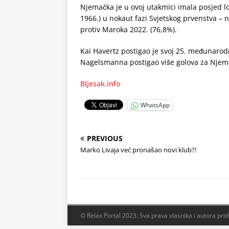
Njemačka je u ovoj utakmici imala posjed lop
1966.) u nokaut fazi Svjetskog prvenstva – 
protiv Maroka 2022. (76,8%).
Kai Havertz postigao je svoj 25. međunarod
Nagelsmanna postigao više golova za Njemač
Bljesak.info
WhatsApp
PREVIOUS
Marko Livaja već pronašao novi klub?!
© Relax Portal 2023. Sva prava vlasnika i autora pri