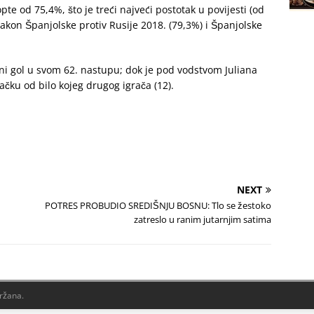
te od 75,4%, što je treći najveći postotak u povijesti (od
nakon Španjolske protiv Rusije 2018. (79,3%) i Španjolske
ni gol u svom 62. nastupu; dok je pod vodstvom Juliana
ku od bilo kojeg drugog igrača (12).
NEXT
POTRES PROBUDIO SREDIŠNJU BOSNU: Tlo se žestoko
zatreslo u ranim jutarnjim satima
držana.