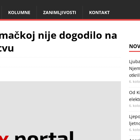
KOLUMNE
ZANIMLJIVOSTI
KONTAKT
mačkoj nije dogodilo na
tvu
NOV
Ljuba
Njema
otkri
6. kol
Od Ki
elekt
6. kol
Ljepo
ljetn
6. kol