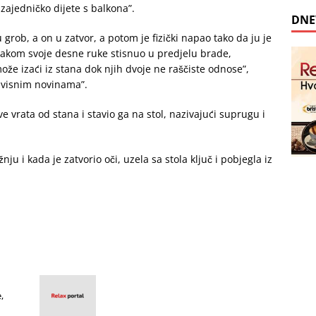
o zajedničko dijete s balkona”.
DNE
 grob, a on u zatvor, a potom je fizički napao tako da ju je
šakom svoje desne ruke stisnuo u predjelu brade,
može izaći iz stana dok njih dvoje ne raščiste odnose”,
avisnim novinama”.
ave vrata od stana i stavio ga na stol, nazivajući suprugu i
ju i kada je zatvorio oči, uzela sa stola ključ i pobjegla iz
,