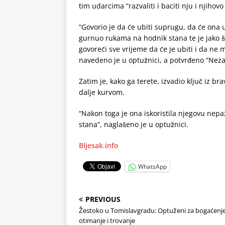
tim udarcima “razvaliti i baciti nju i njihov
“Govorio je da će ubiti suprugu, da će ona u
gurnuo rukama na hodnik stana te je jako 
govoreći sve vrijeme da će je ubiti i da ne 
navedeno je u optužnici, a potvrđeno “Nez
Zatim je, kako ga terete, izvadio ključ iz br
dalje kurvom.
“Nakon toga je ona iskoristila njegovu nepažn
stana”, naglašeno je u optužnici.
Bljesak.info
WhatsApp
PREVIOUS
Žestoko u Tomislavgradu: Optuženi za bogaćenje
otimanje i trovanje