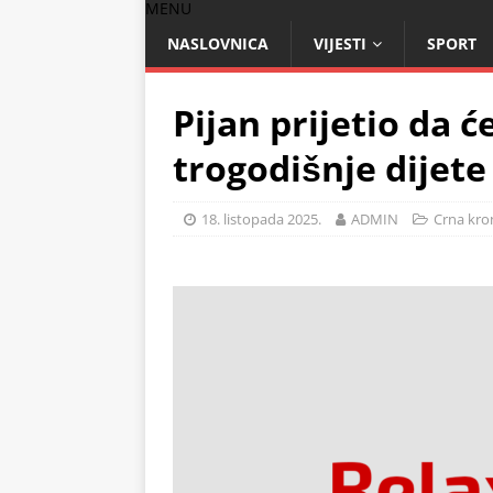
MENU
NASLOVNICA
VIJESTI
SPORT
Pijan prijetio da ć
trogodišnje dijete
18. listopada 2025.
ADMIN
Crna kro