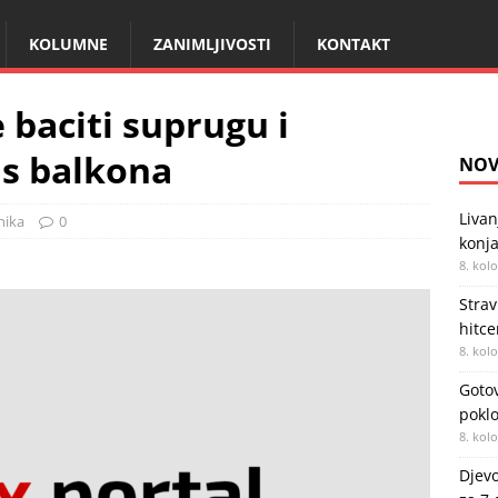
KOLUMNE
ZANIMLJIVOSTI
KONTAKT
e baciti suprugu i
 s balkona
NOV
Livan
nika
0
konja
8. kol
Strav
hitc
8. kol
Gotov
poklo
8. kol
Djevo