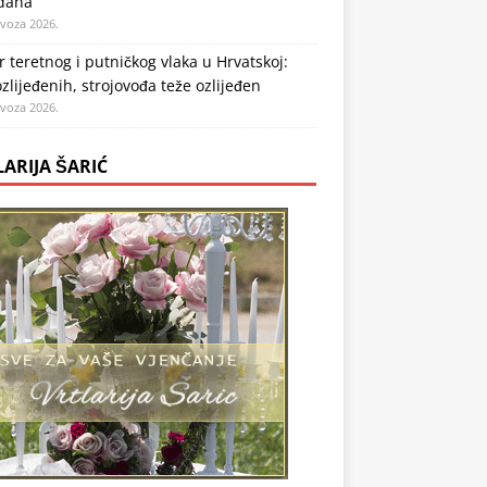
 dana
ovoza 2026.
 teretnog i putničkog vlaka u Hrvatskoj:
zlijeđenih, strojovođa teže ozlijeđen
ovoza 2026.
LARIJA ŠARIĆ