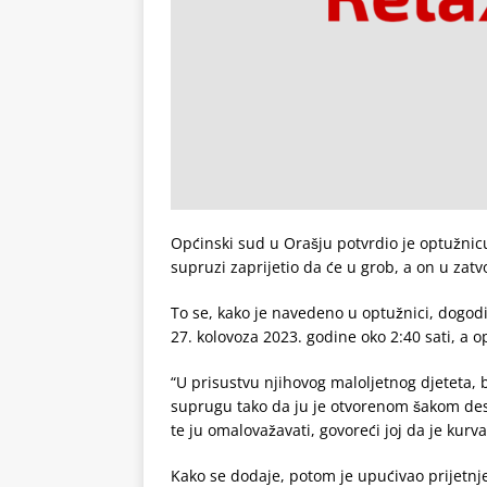
Općinski sud u Orašju potvrdio je optužnicu p
supruzi zaprijetio da će u grob, a on u zatv
To se, kako je navedeno u optužnici, dogodi
27. kolovoza 2023. godine oko 2:40 sati, a op
“U prisustvu njihovog maloljetnog djeteta, b
suprugu tako da ju je otvorenom šakom de
te ju omalovažavati, govoreći joj da je kurva
Kako se dodaje, potom je upućivao prijetnj