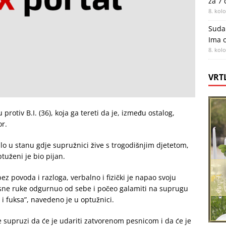
za 7
8. kol
Sudar
Ima o
8. kol
VRT
rotiv B.I. (36), koja ga tereti da je, između ostalog,
or.
lo u stanu gdje supružnici žive s trogodišnjim djetetom,
tuženi je bio pijan.
ez povoda i razloga, verbalno i fizički je napao svoju
sne ruke odgurnuo od sebe i počeo galamiti na suprugu
 i fuksa”, navedeno je u optužnici.
e supruzi da će je udariti zatvorenom pesnicom i da će je