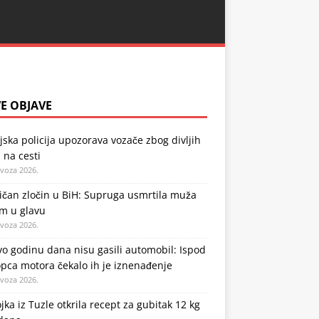
E OBJAVE
jska policija upozorava vozače zbog divljih
 na cesti
ovoza 2026.
ičan zločin u BiH: Supruga usmrtila muža
em u glavu
ovoza 2026.
o godinu dana nisu gasili automobil: Ispod
pca motora čekalo ih je iznenađenje
ovoza 2026.
jka iz Tuzle otkrila recept za gubitak 12 kg