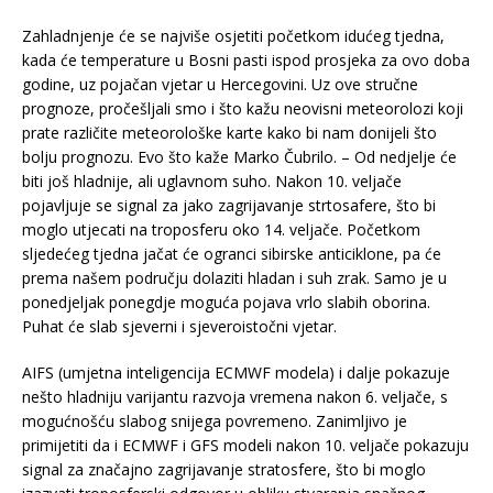
Zahladnjenje će se najviše osjetiti početkom idućeg tjedna,
kada će temperature u Bosni pasti ispod prosjeka za ovo doba
godine, uz pojačan vjetar u Hercegovini. Uz ove stručne
prognoze, pročešljali smo i što kažu neovisni meteorolozi koji
prate različite meteorološke karte kako bi nam donijeli što
bolju prognozu. Evo što kaže Marko Čubrilo. – Od nedjelje će
biti još hladnije, ali uglavnom suho. Nakon 10. veljače
pojavljuje se signal za jako zagrijavanje strtosafere, što bi
moglo utjecati na troposferu oko 14. veljače. Početkom
sljedećeg tjedna jačat će ogranci sibirske anticiklone, pa će
prema našem području dolaziti hladan i suh zrak. Samo je u
ponedjeljak ponegdje moguća pojava vrlo slabih oborina.
Puhat će slab sjeverni i sjeveroistočni vjetar.
AIFS (umjetna inteligencija ECMWF modela) i dalje pokazuje
nešto hladniju varijantu razvoja vremena nakon 6. veljače, s
mogućnošću slabog snijega povremeno. Zanimljivo je
primijetiti da i ECMWF i GFS modeli nakon 10. veljače pokazuju
signal za značajno zagrijavanje stratosfere, što bi moglo