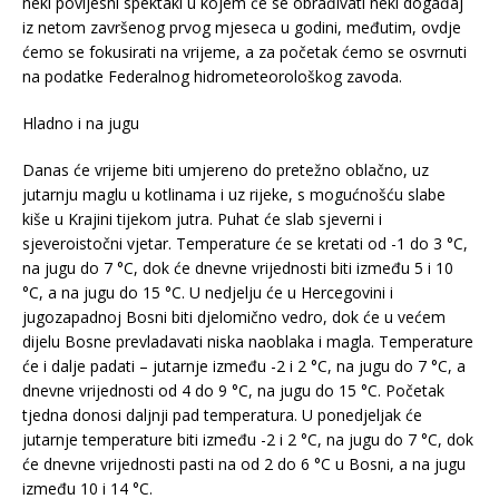
neki povijesni spektakl u kojem će se obrađivati neki događaj
iz netom završenog prvog mjeseca u godini, međutim, ovdje
ćemo se fokusirati na vrijeme, a za početak ćemo se osvrnuti
na podatke Federalnog hidrometeorološkog zavoda.
Hladno i na jugu
Danas će vrijeme biti umjereno do pretežno oblačno, uz
jutarnju maglu u kotlinama i uz rijeke, s mogućnošću slabe
kiše u Krajini tijekom jutra. Puhat će slab sjeverni i
sjeveroistočni vjetar. Temperature će se kretati od -1 do 3 °C,
na jugu do 7 °C, dok će dnevne vrijednosti biti između 5 i 10
°C, a na jugu do 15 °C. U nedjelju će u Hercegovini i
jugozapadnoj Bosni biti djelomično vedro, dok će u većem
dijelu Bosne prevladavati niska naoblaka i magla. Temperature
će i dalje padati – jutarnje između -2 i 2 °C, na jugu do 7 °C, a
dnevne vrijednosti od 4 do 9 °C, na jugu do 15 °C. Početak
tjedna donosi daljnji pad temperatura. U ponedjeljak će
jutarnje temperature biti između -2 i 2 °C, na jugu do 7 °C, dok
će dnevne vrijednosti pasti na od 2 do 6 °C u Bosni, a na jugu
između 10 i 14 °C.