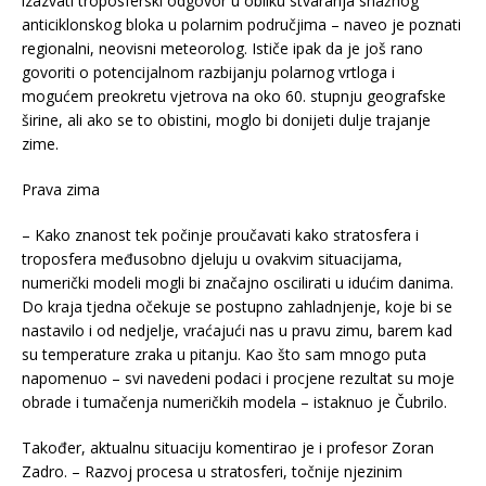
izazvati troposferski odgovor u obliku stvaranja snažnog
anticiklonskog bloka u polarnim područjima – naveo je poznati
regionalni, neovisni meteorolog. Ističe ipak da je još rano
govoriti o potencijalnom razbijanju polarnog vrtloga i
mogućem preokretu vjetrova na oko 60. stupnju geografske
širine, ali ako se to obistini, moglo bi donijeti dulje trajanje
zime.
Prava zima
– Kako znanost tek počinje proučavati kako stratosfera i
troposfera međusobno djeluju u ovakvim situacijama,
numerički modeli mogli bi značajno oscilirati u idućim danima.
Do kraja tjedna očekuje se postupno zahladnjenje, koje bi se
nastavilo i od nedjelje, vraćajući nas u pravu zimu, barem kad
su temperature zraka u pitanju. Kao što sam mnogo puta
napomenuo – svi navedeni podaci i procjene rezultat su moje
obrade i tumačenja numeričkih modela – istaknuo je Čubrilo.
Također, aktualnu situaciju komentirao je i profesor Zoran
Zadro. – Razvoj procesa u stratosferi, točnije njezinim