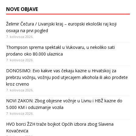
NOVE OBJAVE
Želimir Čečura / Livanjski kraj – europski ekološki raj koji
osvaja na prvi pogled
7. kolovoza 2026.
Thompson sprema spektakl u Vukovaru, u nekoliko sati
prodano oko 80.000 ulaznica
7. kolovoza 2026.
DONOSIMO: Evo kakve vas čekaju kazne u Hrvatskoj za
prebrzu vožnju, vožnju pod utjecajem alkohola ili ako prođete
kroz crveno
7. kolovoza 2026.
NOVI ZAKON: Zbog objesne vožnje u Livnu i HBŽ kazne do
5.000 KM i oduzimanje vozila
7. kolovoza 2026.
HVO borci ŽZH traže bojkot Općih izbora zbog Slavena
Kovačevića