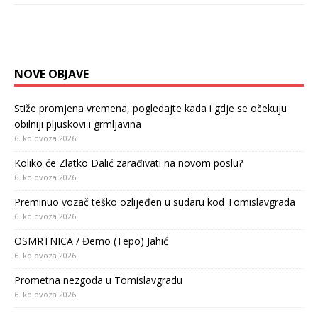
NOVE OBJAVE
Stiže promjena vremena, pogledajte kada i gdje se očekuju
obilniji pljuskovi i grmljavina
6. kolovoza 2026.
Koliko će Zlatko Dalić zarađivati na novom poslu?
6. kolovoza 2026.
Preminuo vozač teško ozlijeđen u sudaru kod Tomislavgrada
6. kolovoza 2026.
OSMRTNICA / Đemo (Tepo) Jahić
6. kolovoza 2026.
Prometna nezgoda u Tomislavgradu
6. kolovoza 2026.