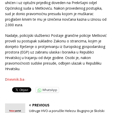
uhićen i uz optužni prijedlog doveden na Prekršajni odjel
Općinskog suda u Metkoviću. Nakon provedenog postupka,
sud je donio pravomoćnu presudu kojom je muškarac
proglašen krivim te mu je izrečena novčana kazna u iznosu od
2.000 eura.
Nadalje, policijski službenici Postaje granične policije Metković
proveli su postupak sukladno Zakonu o strancima, kojim je
donijeto Rješenje o protjerivanju iz Europskog gospodarskog
prostora (EGP) uz zabranu ulaska i boravka u Republici
Hrvatskoj u trajanju od dvije godine. Osobi je, nakon
pravomoćnosti sudske presude, odbijen ulazak u Republiku
Hrvatsku.
Dnevnik.ba
WhatsApp
PREVIOUS
Udruge HVO-a poručile Helezu: Bugojno je školski