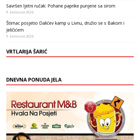
Savršen ljetni ručak: Pohane paprike punjene sa sirom
9. kolovoza 2026.
Štimac posjetio Dalićev kamp u Livnu, družio se s Bakom i
Jeličićem
9. kolovoza 2026.
VRTLARIJA ŠARIĆ
DNEVNA PONUDA JELA