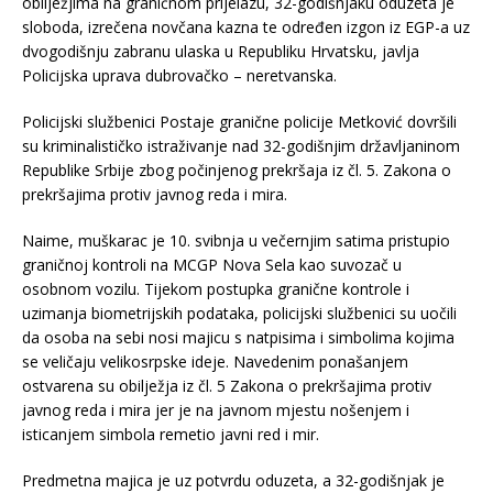
obilježjima na graničnom prijelazu, 32-godišnjaku oduzeta je
sloboda, izrečena novčana kazna te određen izgon iz EGP-a uz
dvogodišnju zabranu ulaska u Republiku Hrvatsku, javlja
Policijska uprava dubrovačko – neretvanska.
Policijski službenici Postaje granične policije Metković dovršili
su kriminalističko istraživanje nad 32-godišnjim državljaninom
Republike Srbije zbog počinjenog prekršaja iz čl. 5. Zakona o
prekršajima protiv javnog reda i mira.
Naime, muškarac je 10. svibnja u večernjim satima pristupio
graničnoj kontroli na MCGP Nova Sela kao suvozač u
osobnom vozilu. Tijekom postupka granične kontrole i
uzimanja biometrijskih podataka, policijski službenici su uočili
da osoba na sebi nosi majicu s natpisima i simbolima kojima
se veličaju velikosrpske ideje. Navedenim ponašanjem
ostvarena su obilježja iz čl. 5 Zakona o prekršajima protiv
javnog reda i mira jer je na javnom mjestu nošenjem i
isticanjem simbola remetio javni red i mir.
Predmetna majica je uz potvrdu oduzeta, a 32-godišnjak je