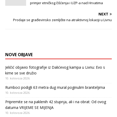
primjer etničkog čišćenja i UZP-a nad Hrvatima
NEXT
Prodaje se građevinsko zemljište na atraktivnoj lokaciji u Livnu
NOVE OBJAVE
Jeličić objavio fotografije iz Dalićevog kampa u Livnu: Evo s
kime se sve družio
10. kolovoza 2026.
Rumboci podigli 63 metra dug mural poginulim braniteljima
10. kolovoza 2026.
Pripremite se na paklenih 42 stupnja, ali i na obrat: Od ovog
datuma VRIJEME SE MIJENJA
10. kolovoza 2026.