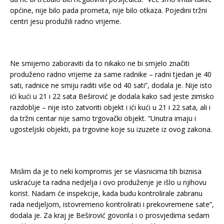
općine, nije bilo pada prometa, nije bilo otkaza. Pojedini tržni
centri jesu produžili radno vrijeme.
Ne smijemo zaboraviti da to nikako ne bi smjelo značiti
produženo radno vrijeme za same radnike – radni tjedan je 40
sati, radnice ne smiju raditi više od 40 sati”, dodala je. Nije isto
ići kući u 21 i 22 sata Beširović je dodala kako sad jeste zimsko
razdoblje – nije isto zatvoriti objekt i ići kući u 21 i 22 sata, ali i
da tržni centar nije samo trgovački objekt. ”Unutra imaju i
ugosteljski objekti, pa trgovine koje su izuzete iz ovog zakona.
Mislim da je to neki kompromis jer se vlasnicima tih biznisa
uskraćuje ta radna nedjelja i ovo produženje je išlo u njihovu
korist. Nadam će inspekcije, kada budu kontrolirale zabranu
rada nedjeljom, istovremeno kontrolirati i prekovremene sate”,
dodala je. Za kraj je Beširović govorila i o prosvjedima sedam