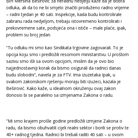
BiH Mersiha Beširović za neradnu nedjelju kaže da je dobra
odluka, ali da to ne bi smjelo značiti produženo radno vrijeme
– radni tjedan je 40 sati. Inspekcije, kada budu kontrolirale
zabranu rada nedjeljom, trebaju istovremeno kontrolirati i
prekovremene sate, podsjeća ona i ističe – male plaće, ipak,
problem su broj jedan.
”Tu odluku mi smo kao Sindikata trgovine zagovarali. To je
opcija koju smo i predložili resornom ministarstvu. U prošlom
sazivu smo išli sa ovom opcijom, mislim da je ovo bio
najjednostavniji korak da bismo osigurali da radnici danas
budu slobodni”, navela je za FTV. Ima izuzetaka Ipak, u
svakom zakonskom rješenju moraju biti izuzeci, kazala je
Beširović. Kako kaže, u idealnom okruženju ovaj zakon
donosio bi se paralelno sa izmjenama Zakona o radu.
”Mi smo krajem prošle godine predložili izmjene Zakona o
radu, da bismo obuhvatili cijeli realni sektor i borili se protiv te
40+ radnog tjedna. Radnici bi trebali raditi 40 sati – u ovom