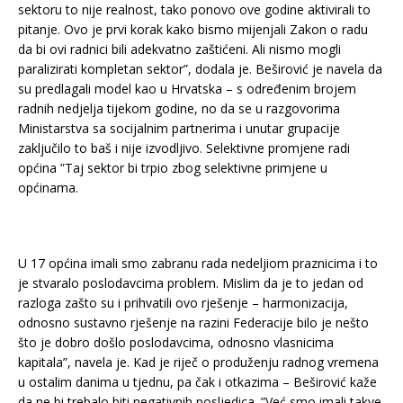
sektoru to nije realnost, tako ponovo ove godine aktivirali to
pitanje. Ovo je prvi korak kako bismo mijenjali Zakon o radu
da bi ovi radnici bili adekvatno zaštićeni. Ali nismo mogli
paralizirati kompletan sektor”, dodala je. Beširović je navela da
su predlagali model kao u Hrvatska – s određenim brojem
radnih nedjelja tijekom godine, no da se u razgovorima
Ministarstva sa socijalnim partnerima i unutar grupacije
zaključilo to baš i nije izvodljivo. Selektivne promjene radi
općina ”Taj sektor bi trpio zbog selektivne primjene u
općinama.
U 17 općina imali smo zabranu rada nedeljiom praznicima i to
je stvaralo poslodavcima problem. Mislim da je to jedan od
razloga zašto su i prihvatili ovo rješenje – harmonizacija,
odnosno sustavno rješenje na razini Federacije bilo je nešto
što je dobro došlo poslodavcima, odnosno vlasnicima
kapitala”, navela je. Kad je riječ o produženju radnog vremena
u ostalim danima u tjednu, pa čak i otkazima – Beširović kaže
da ne bi trebalo biti negativnih posljedica. ”Već smo imali takve