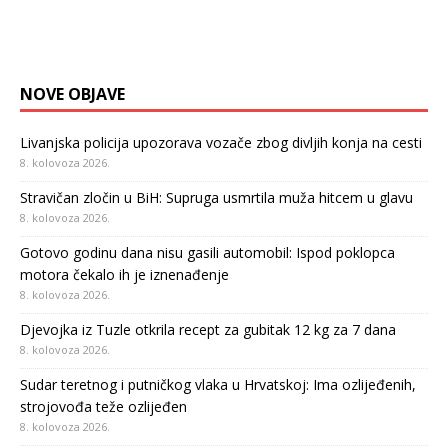
NOVE OBJAVE
Livanjska policija upozorava vozače zbog divljih konja na cesti
8. kolovoza 2026.
Stravičan zločin u BiH: Supruga usmrtila muža hitcem u glavu
8. kolovoza 2026.
Gotovo godinu dana nisu gasili automobil: Ispod poklopca
motora čekalo ih je iznenađenje
8. kolovoza 2026.
Djevojka iz Tuzle otkrila recept za gubitak 12 kg za 7 dana
8. kolovoza 2026.
Sudar teretnog i putničkog vlaka u Hrvatskoj: Ima ozlijeđenih,
strojovođa teže ozlijeđen
8. kolovoza 2026.