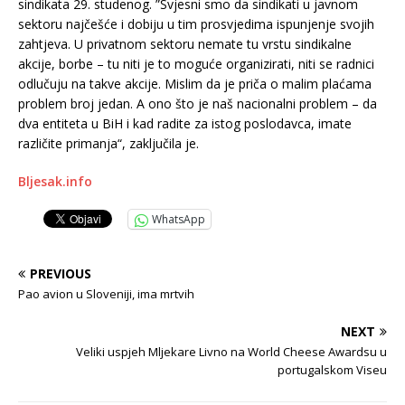
sindikata 29. studenog. ”Svjesni smo da sindikati u javnom
sektoru najčešće i dobiju u tim prosvjedima ispunjenje svojih
zahtjeva. U privatnom sektoru nemate tu vrstu sindikalne
akcije, borbe – tu niti je to moguće organizirati, niti se radnici
odlučuju na takve akcije. Mislim da je priča o malim plaćama
problem broj jedan. A ono što je naš nacionalni problem – da
dva entiteta u BiH i kad radite za istog poslodavca, imate
različite primanja“, zaključila je.
Bljesak.info
WhatsApp
PREVIOUS
Pao avion u Sloveniji, ima mrtvih
NEXT
Veliki uspjeh Mljekare Livno na World Cheese Awardsu u
portugalskom Viseu