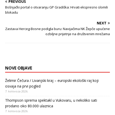
PREVIOUS
Bošnjački portal o otvaranju GP Gradiška: Hrvati ekspresno slomili
blokadu
NEXT
Zastava Herceg-Bosne podigla buru: Navijačima NK Žepče upućene
ozbiljne prijetnje na društvenim mrežama
NOVE OBJAVE
Želimir Čečura / Livanjski kraj – europski ekološki raj koji
osvaja na prvi pogled
7. kolovoza 2026.
Thompson sprema spektakl u Vukovaru, u nekoliko sati
prodano oko 80.000 ulaznica
7. kolovoza 2026.