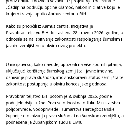
protiv odluka i dozvola vezanih uz projekt vjetroelektrane
„Čadilj“ na području općine Glamoč, nakon inicijative koju je
krajem travnja uputio Aarhus centar u BiH.
Kako su priopćili iz Aarhus centra, inicijativa je
Pravobraniteljstvu BiH dostavljena 28. travnja 2026. godine, a
odnosila se na ispitivanje zakonitosti raspolaganja šumskim i
javnim zemljištem u okviru ovog projekta.
U inicijativi su, kako navode, upozorili na više spornih pitanja,
uključujući korištenje šumskog zemljišta i javne imovine,
osnivanje prava služnosti, imovinskopravni status zemljišta te
zakonitost postupanja u okviru koncesijskog odnosa.
Pravobraniteljstvo BiH potom je 8. svibnja 2026. godine
podnijelo dvije tužbe. Prva se odnosi na odluku Ministarstva
poljoprivrede, vodoprivrede i šumarstva Hercegbosanske
županije o osnivanju prava služnosti na šumskom zemljištu, a
podnesena je Županijskom sudu u Livnu.