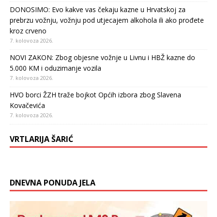
DONOSIMO: Evo kakve vas čekaju kazne u Hrvatskoj za
prebrzu vožnju, vožnju pod utjecajem alkohola ili ako prođete
kroz crveno
7. kolovoza 2026.
NOVI ZAKON: Zbog objesne vožnje u Livnu i HBŽ kazne do
5.000 KM i oduzimanje vozila
7. kolovoza 2026.
HVO borci ŽZH traže bojkot Općih izbora zbog Slavena
Kovačevića
7. kolovoza 2026.
VRTLARIJA ŠARIĆ
DNEVNA PONUDA JELA