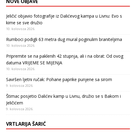
NOVE OBJAVE
Jeličić objavio fotografije iz Dalićevog kampa u Livnu: Evo s
kime se sve družio
10. kolovoza 2026.
Rumboci podigli 63 metra dug mural poginulim braniteljima
10. kolovoza 2026.
Pripremite se na paklenih 42 stupnja, ali i na obrat: Od ovog
datuma VRIJEME SE MIJENJA
10. kolovoza 2026.
Savršen ljetni ručak: Pohane paprike punjene sa sirom
9. kolovoza 2026.
Štimac posjetio Dalićev kamp u Livnu, družio se s Bakom i
Jeličićem
9. kolovoza 2026.
VRTLARIJA ŠARIĆ