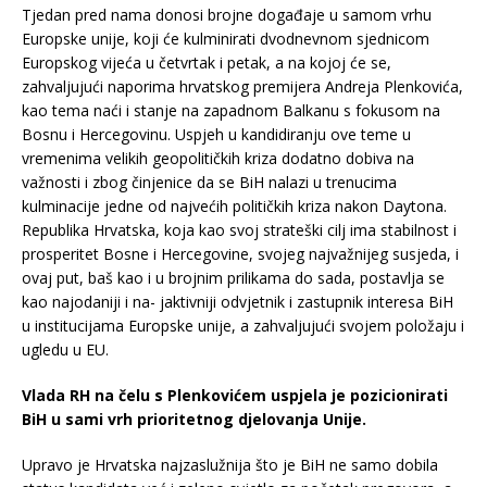
Tjedan pred nama donosi brojne događaje u samom vrhu
Europske unije, koji će kulminirati dvodnevnom sjednicom
Europskog vijeća u četvrtak i petak, a na kojoj će se,
zahvaljujući naporima hrvatskog premijera Andreja Plenkovića,
kao tema naći i stanje na zapadnom Balkanu s fokusom na
Bosnu i Hercegovinu. Uspjeh u kandidiranju ove teme u
vremenima velikih geopolitičkih kriza dodatno dobiva na
važnosti i zbog činjenice da se BiH nalazi u trenucima
kulminacije jedne od najvećih političkih kriza nakon Daytona.
Republika Hrvatska, koja kao svoj strateški cilj ima stabilnost i
prosperitet Bosne i Hercegovine, svojeg najvažnijeg susjeda, i
ovaj put, baš kao i u brojnim prilikama do sada, postavlja se
kao najodaniji i na- jaktivniji odvjetnik i zastupnik interesa BiH
u institucijama Europske unije, a zahvaljujući svojem položaju i
ugledu u EU.
Vlada RH na čelu s Plenkovićem uspjela je pozicionirati
BiH u sami vrh prioritetnog djelovanja Unije.
Upravo je Hrvatska najzaslužnija što je BiH ne samo dobila