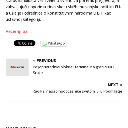
status kandidata već i zeleno svjetlo za početak pregovora, a
zahvaljujući naporima Hrvatske u službenu vanjsku politiku EU-
a ušla je i odrednica o konstitutivnim narodima u BiH kao
ustavnoj kategoriji.
Vecernji.ba
WhatsApp
PREVIOUS
Poljoprivrednici blokirali terminal na granici BiH i
Srbije
NEXT
Radikal napao hodočasnike svetom Ivi u Podmilačje