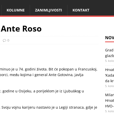
KOLUMNE
ZANIMLJIVOSTI
KONTAKT
 Ante Roso
NOV
0
Grad 
glazb
5. kol
inuo je u 74. godini života. Bit će pokopan u Francuskoj,
Hrvat
uborci, među kojima i general Ante Gotovina, javlja
‘Kad
da kr
5. kol
. godine u Osijeku, a porijeklom je iz Ljubuškog u
Milan
Hrvat
HVO-
. Svoju vojnu karijeru nastavio je u Legiji stranaca, gdje je
5. kol