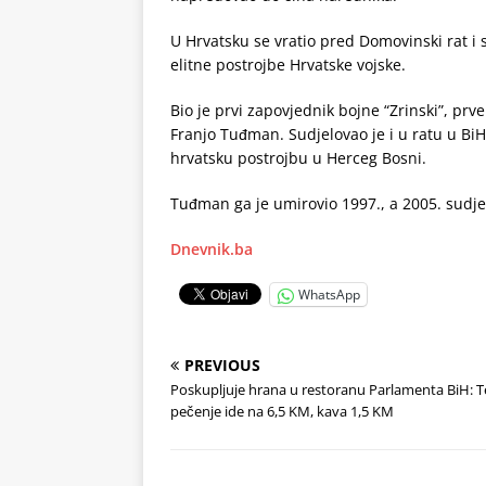
U Hrvatsku se vratio pred Domovinski rat i 
elitne postrojbe Hrvatske vojske.
Bio je prvi zapovjednik bojne “Zrinski”, prv
Franjo Tuđman. Sudjelovao je i u ratu u Bi
hrvatsku postrojbu u Herceg Bosni.
Tuđman ga je umirovio 1997., a 2005. sudje
Dnevnik.ba
WhatsApp
PREVIOUS
Poskupljuje hrana u restoranu Parlamenta BiH: T
pečenje ide na 6,5 KM, kava 1,5 KM