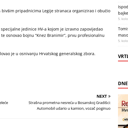
Ispod
s bivšim pripadnicima Legije stranaca organizirao i obučio
bajke
5. kol
Tomis
e specijalne jedinice HV-a kojom je izravno zapovijedao
maso
H te osnovao bojnu “Knez Branimir”, prvu profesionalnu
5. kol
lovao je u osnivanju Hrvatskog generalskog zbora.
VRT
DNE
NEXT
eleće
Strašna prometna nesreća u Bosanskoj Gradišci:
Automobil udario u kamion, vozač poginuo