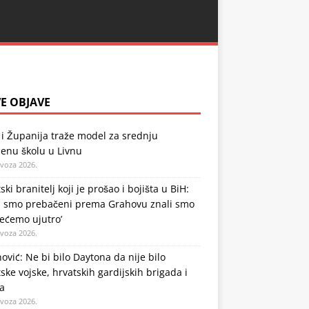
E OBJAVE
i Županija traže model za srednju
enu školu u Livnu
ovoza 2026.
ski branitelj koji je prošao i bojišta u BiH:
a smo prebačeni prema Grahovu znali smo
ećemo ujutro’
ovoza 2026.
ović: Ne bi bilo Daytona da nije bilo
ske vojske, hrvatskih gardijskih brigada i
a
ovoza 2026.