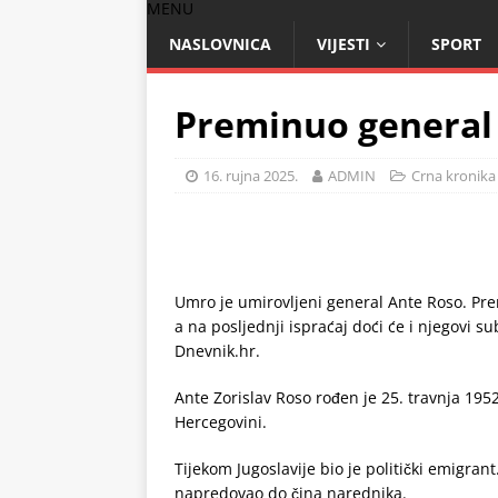
MENU
NASLOVNICA
VIJESTI
SPORT
Preminuo general
16. rujna 2025.
ADMIN
Crna kronika
Umro je umirovljeni general Ante Roso. Prem
a na posljednji ispraćaj doći će i njegovi s
Dnevnik.hr.
Ante Zorislav Roso rođen je 25. travnja 1952
Hercegovini.
Tijekom Jugoslavije bio je politički emigrant
napredovao do čina narednika.