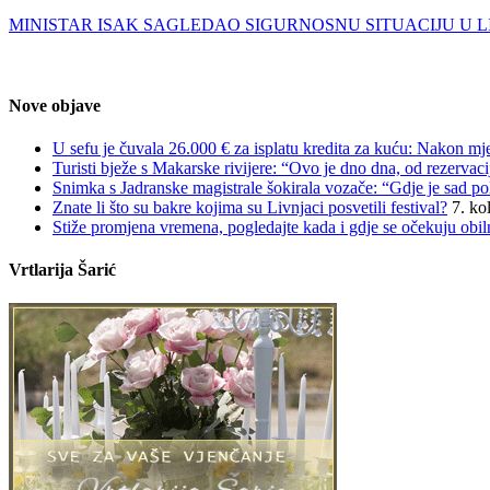
MINISTAR ISAK SAGLEDAO SIGURNOSNU SITUACIJU U 
Nove objave
U sefu je čuvala 26.000 € za isplatu kredita za kuću: Nakon mjes
Turisti bježe s Makarske rivijere: “Ovo je dno dna, od rezerva
Snimka s Jadranske magistrale šokirala vozače: “Gdje je sad pol
Znate li što su bakre kojima su Livnjaci posvetili festival?
7. ko
Stiže promjena vremena, pogledajte kada i gdje se očekuju obiln
Vrtlarija Šarić