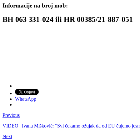
Informacije na broj mob:
BH 063 331-024 ili HR 00385/21-887-051
WhatsApp
Previous
VIDEO | Ivana Mišković: “Svi čekamo ožujak da od EU čujemo jesmo 
Next