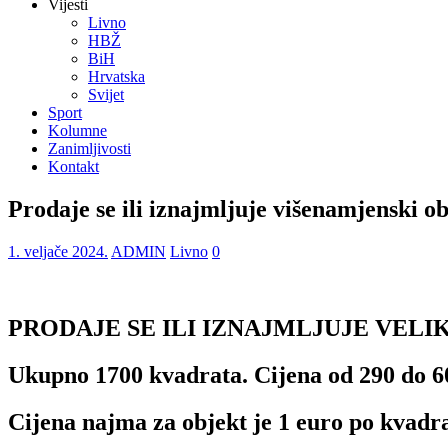
Vijesti
Livno
HBŽ
BiH
Hrvatska
Svijet
Sport
Kolumne
Zanimljivosti
Kontakt
Prodaje se ili iznajmljuje višenamjenski o
1. veljače 2024.
ADMIN
Livno
0
PRODAJE SE ILI IZNAJMLJUJE VELIK
Ukupno 1700 kvadrata. Cijena od 290 do 6
Cijena najma za objekt je 1 euro po kvadr