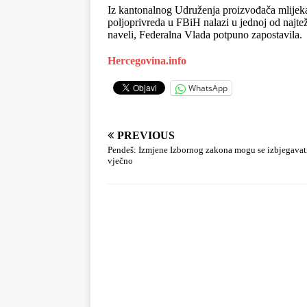
Iz kantonalnog Udruženja proizvođača mlijeka
poljoprivreda u FBiH nalazi u jednoj od najteži
naveli, Federalna Vlada potpuno zapostavila.
Hercegovina.info
WhatsApp
PREVIOUS
Pendeš: Izmjene Izbornog zakona mogu se izbjegavati,
vječno