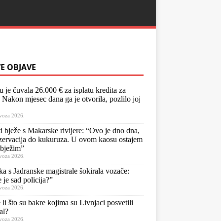
E OBJAVE
u je čuvala 26.000 € za isplatu kredita za
 Nakon mjesec dana ga je otvorila, pozlilo joj
voza 2026.
ti bježe s Makarske rivijere: “Ovo je dno dna,
zervacija do kukuruza. U ovom kaosu ostajem
 bježim”
voza 2026.
a s Jadranske magistrale šokirala vozače:
 je sad policija?”
voza 2026.
 li što su bakre kojima su Livnjaci posvetili
al?
voza 2026.