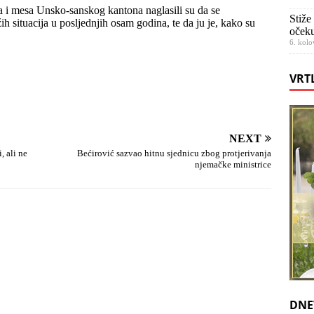
 i mesa Unsko-sanskog kantona naglasili su da se
Stiže
h situacija u posljednjih osam godina, te da ju je, kako su
očeku
6. kolo
VRT
NEXT
 ali ne
Bećirović sazvao hitnu sjednicu zbog protjerivanja
njemačke ministrice
DNE