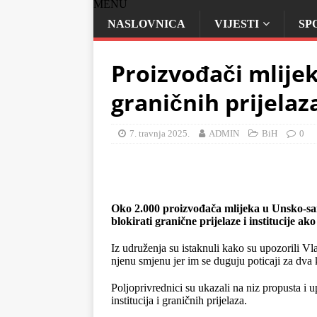
MENU
NASLOVNICA
VIJESTI
SP
Proizvođači mlijek
graničnih prijelaz
7. travnja 2025.
ADMIN
BiH
0
Oko 2.000 proizvođača mlijeka u Unsko-san
blokirati granične prijelaze i institucije ak
Iz udruženja su istaknuli kako su upozorili V
njenu smjenu jer im se duguju poticaji za dva 
Poljoprivrednici su ukazali na niz propusta i 
institucija i graničnih prijelaza.