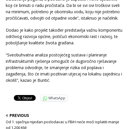
koji će brinuti o radu pročistača. Da bi se svi ovi troškovi sveli
na minimum, potrebno je oborinsku vodu, koju nije potrebno
pročišćavati, odvojiti od otpadne vode”, istaknuo je načelnik.
Dodao je kako projekt također predstavlja važnu komponentu
održivog razvoja općine, potičući ekonomski rast i razvoj, te
poboljšanje kvalitete života građana.
“Sveobuhvatna analiza postojećeg sustava i planiranje
infrastrukturnih rješenja omogućit će dugoročno rješavanje
problema odvodnje, te smanjenje rizika od poplava i
zagađenja, što će imati pozitivan utjecaj na lokalnu zajednicu i
okoliš”, kazao je Buntić.
WhatsApp
PREVIOUS
Od 1. siječnja nijedan poslodavac u FBiH neće moći isplatiti manje
od 1.200 KM