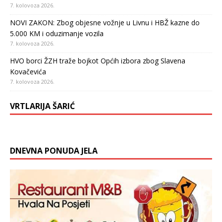
7. kolovoza 2026.
NOVI ZAKON: Zbog objesne vožnje u Livnu i HBŽ kazne do
5.000 KM i oduzimanje vozila
7. kolovoza 2026.
HVO borci ŽZH traže bojkot Općih izbora zbog Slavena
Kovačevića
7. kolovoza 2026.
VRTLARIJA ŠARIĆ
DNEVNA PONUDA JELA