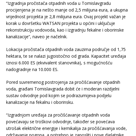
“Izgradnja pročistača otpadnih voda u Tomislavgradu
procijenjena je na nešto manje od 2,5 milijuna eura, a ukupna
vrijednost projekta je 2,8 milijuna eura. Ovaj projekt važan je
korak u dovršetku WATSAN projekta u općini i uključuje
rekonstrukciju vodovoda, kao i izgradnju fekalne i oborinske
kanalizacije”, naveo je načelnik.
Lokacija pročistača otpadnih voda zauzima područje od 1,75
hektara, te se nalazi jugoistočno od grada. Kapacitet uređaja
iznosi 6.000 ES (ekvivalent stanovnika), s mogućnošću
nadogradnje na 10.000 ES.
Pored suvremenog postrojenja za pročišćavanje otpadnih
voda, građani Tomislavgrada dobit će i moderan razdjelni
sustav odvodnje pod kojim se podrazumijeva podjelu
kanalizacije na fekalnu i oborinsku.
“Izgradnjom uređaja za pročišćavanje otpadnih voda
povećavaju se troškovi odvodnje, također se povećava
utrošak električne energije i kemikalija za pročišćavanja vode,
održavanje pogona, a potrebno je zaposliti i nove djelatnike