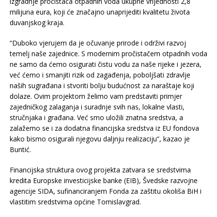
izgradnje pročistača otpadnih voda ukupne vrijednosti 2,8
milijuna eura, koji će značajno unaprijediti kvalitetu života
duvanjskog kraja.
“Duboko vjerujem da je očuvanje prirode i održivi razvoj
temelj naše zajednice. S modernim pročistačem otpadnih voda
ne samo da ćemo osigurati čistu vodu za naše rijeke i jezera,
već ćemo i smanjiti rizik od zagađenja, poboljšati zdravlje
naših sugrađana i stvoriti bolju budućnost za naraštaje koji
dolaze. Ovim projektom želimo vam predstaviti primjer
zajedničkog zalaganja i suradnje svih nas, lokalne vlasti,
stručnjaka i građana. Već smo uložili znatna sredstva, a
zalažemo se i za dodatna financijska sredstva iz EU fondova
kako bismo osigurali njegovu daljnju realizaciju”, kazao je
Buntić.
Financijska struktura ovog projekta zatvara se sredstvima
kredita Europske investicijske banke (EIB), Švedske razvojne
agencije SIDA, sufinanciranjem Fonda za zaštitu okoliša BiH i
vlastitim sredstvima općine Tomislavgrad.