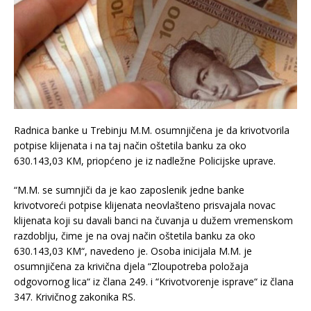
Radnica banke u Trebinju M.M. osumnjičena je da krivotvorila
potpise klijenata i na taj način oštetila banku za oko
630.143,03 KM, priopćeno je iz nadležne Policijske uprave.
“M.M. se sumnjiči da je kao zaposlenik jedne banke
krivotvoreći potpise klijenata neovlašteno prisvajala novac
klijenata koji su davali banci na čuvanja u dužem vremenskom
razdoblju, čime je na ovaj način oštetila banku za oko
630.143,03 KM“, navedeno je. Osoba inicijala M.M. je
osumnjičena za krivična djela “Zloupotreba položaja
odgovornog lica“ iz člana 249. i “Krivotvorenje isprave“ iz člana
347. Krivičnog zakonika RS.