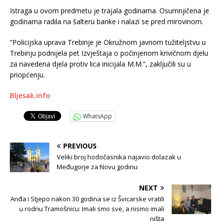
Istraga u ovom predmetu je trajala godinama. Osumnjičena je
godinama radila na šalteru banke i nalazi se pred mirovinom.
“Policijska uprava Trebinje je Okružnom javnom tužiteljstvu u
Trebinju podnijela pet Izvještaja o počinjenom krivičnom djelu
za navedena djela protiv lica inicijala M.M.“, zaključili su u
priopćenju.
Bljesak.info
WhatsApp
PREVIOUS
Veliki broj hodočasnika najavio dolazak u
Međugorje za Novu godinu
NEXT
Anđa i Stjepo nakon 30 godina se iz Švicarske vratili
u rodnu Tramošnicu: Imali smo sve, a nismo imali
ništa