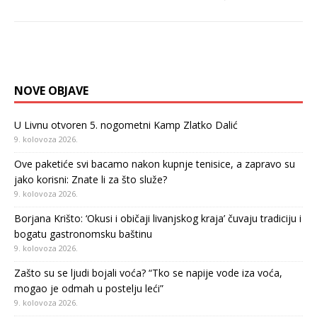
NOVE OBJAVE
U Livnu otvoren 5. nogometni Kamp Zlatko Dalić
9. kolovoza 2026.
Ove paketiće svi bacamo nakon kupnje tenisice, a zapravo su
jako korisni: Znate li za što služe?
9. kolovoza 2026.
Borjana Krišto: ‘Okusi i običaji livanjskog kraja’ čuvaju tradiciju i
bogatu gastronomsku baštinu
9. kolovoza 2026.
Zašto su se ljudi bojali voća? “Tko se napije vode iza voća,
mogao je odmah u postelju leći”
9. kolovoza 2026.